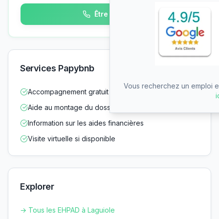
Être rappelé
Services Papybnb
Vous recherchez un emploi en
Accompagnement gratuit dans vos démarches
i
Aide au montage du dossier d'admission
Information sur les aides financières
Visite virtuelle si disponible
Explorer
→ Tous les EHPAD à
Laguiole