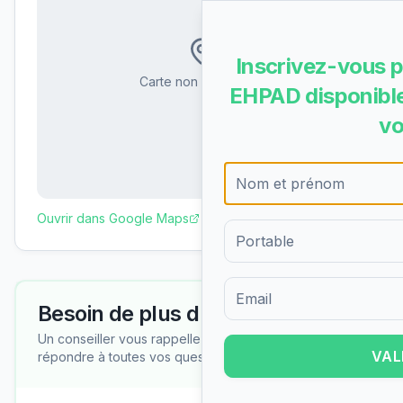
Inscrivez-vous p
Carte non disponible
EHPAD disponible
vo
Ouvrir dans Google Maps
Besoin de plus d'informations ?
Formulaire d'inscription pour 
Un conseiller vous rappelle gratuitement pour
VAL
répondre à toutes vos questions