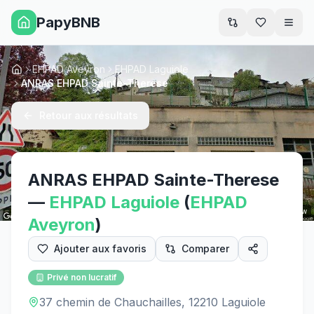
PapyBNB
Men
EHPAD Aveyron
EHPAD Laguiole
Accueil
ANRAS EHPAD Sainte-Therese
Retour aux résultats
ANRAS EHPAD Sainte-Therese
—
EHPAD
Laguiole
(
EHPAD
Street View
Aveyron
)
Ajouter aux favoris
Comparer
Privé non lucratif
37 chemin de Chauchailles, 12210 Laguiole