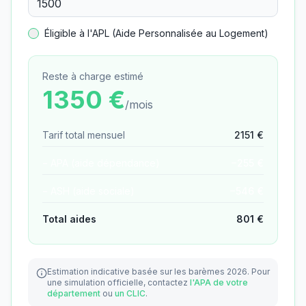
Éligible à l'APL (Aide Personnalisée au Logement)
Reste à charge estimé
1350
€
/mois
Tarif total mensuel
2151
€
− APA (aide dépendance)
−
255
€
− ASH (aide sociale)
−
546
€
Total aides
801
€
Estimation indicative basée sur les barèmes 2026.
Pour
une simulation officielle, contactez
l'APA de votre
département
ou
un CLIC
.