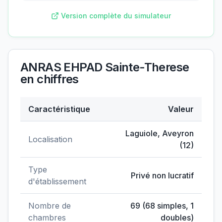
Version complète du simulateur
ANRAS EHPAD Sainte-Therese
en chiffres
Caractéristique
Valeur
Données clés de
ANRAS EHPAD Sainte-Therese
Laguiole
,
Aveyron
Localisation
(
12
)
Type
Privé non lucratif
d'établissement
Nombre de
69
(
68
simples,
1
chambres
doubles)