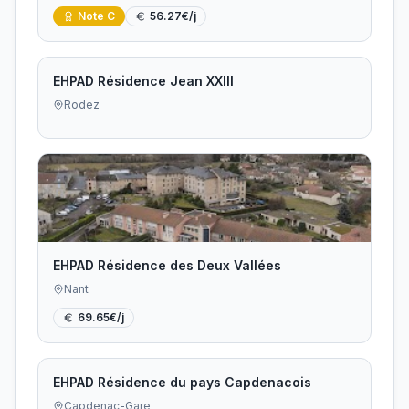
Note
C
56.27
€/j
EHPAD Résidence Jean XXIII
Rodez
EHPAD Résidence des Deux Vallées
Nant
69.65
€/j
EHPAD Résidence du pays Capdenacois
Capdenac-Gare