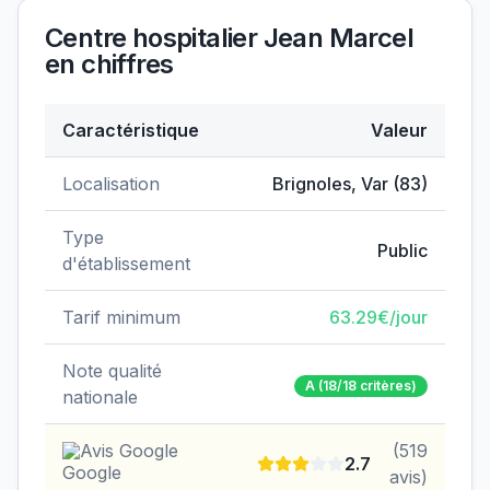
Centre hospitalier Jean Marcel
en chiffres
Caractéristique
Valeur
Données clés de
Centre hospitalier Jean Marcel
Localisation
Brignoles
,
Var
(
83
)
Type
Public
d'établissement
Tarif minimum
63.29
€/jour
Note qualité
A
(18/18 critères)
nationale
Avis Google
(
519
2.7
avis)