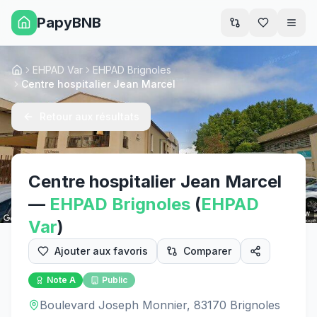
PapyBNB
Men
EHPAD Var
EHPAD Brignoles
Accueil
Centre hospitalier Jean Marcel
Retour aux résultats
Centre hospitalier Jean Marcel
—
EHPAD
Brignoles
(
EHPAD
Street View
Var
)
Ajouter aux favoris
Comparer
Note
A
Public
Boulevard Joseph Monnier, 83170 Brignoles