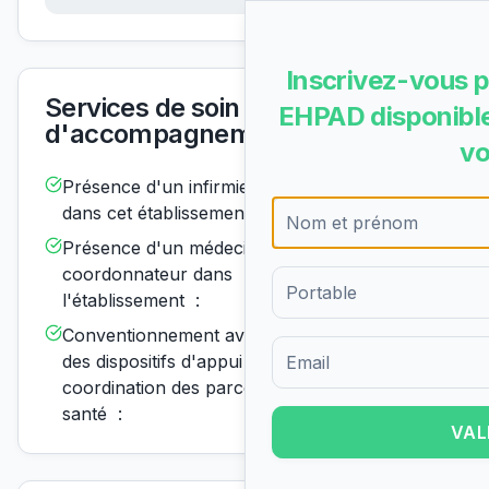
Inscrivez-vous p
Services de soin et
EHPAD disponible
d'accompagnement
vo
Présence d'un infirmier de nuit
Disponible
dans cet établissement :
Présence d'un médecin
Disponible
coordonnateur dans
l'établissement :
Conventionnement avec un ou
Disponible
des dispositifs d'appui à la
Formulaire d'inscription pour 
coordination des parcours de
santé :
VAL