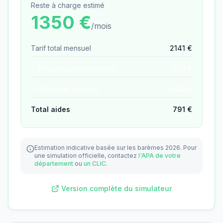
Reste à charge estimé
1350
€
/mois
Tarif total mensuel
2141
€
− APA (aide dépendance)
−
250
€
− ASH (aide sociale)
−
542
€
Total aides
791
€
Estimation indicative basée sur les barèmes 2026.
Pour
une simulation officielle, contactez
l'APA de votre
département
ou
un CLIC
.
Version complète du simulateur