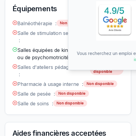
Équipements
Balnéothérapie :
Non disponible
Salle de stimulation sensorielle
Non
disponible
:
Salles équipées de kinésithérapie
Disponible
Vous recherchez un emploi en
ou de psychomotricité :
i
Salles d'ateliers pédagogiques
Non
disponible
:
Pharmacie à usage interne :
Non disponible
Salle de pesée :
Non disponible
Salle de soins :
Non disponible
Aides financières acceptées