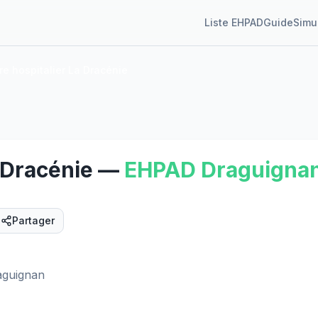
Liste EHPAD
Guide
Simu
re hospitalier La Dracénie
 Dracénie
—
EHPAD
Draguigna
Partager
aguignan