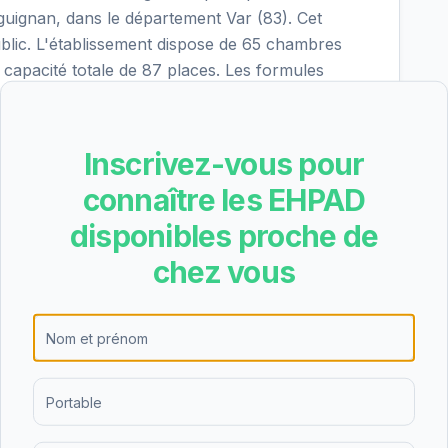
uignan, dans le département Var (83). Cet
blic. L'établissement dispose de 65 chambres
 capacité totale de 87 places. Les formules
ment permanent, hébergement temporaire, accueil
ère évaluation qualité nationale, cet EHPAD a
 sur 18. Le tarif journalier minimum est de
Inscrivez-vous pour
 avant déduction des aides financières (APA,
connaître les EHPAD
e note de 3/5 sur Google (671 avis). Pour en
tés et les conditions d'admission de Centre
disponibles proche de
liser notre service d'accompagnement gratuit.
chez vous
raite idéale pour vous
→
ns et vous recommande les 3 meilleurs établissements