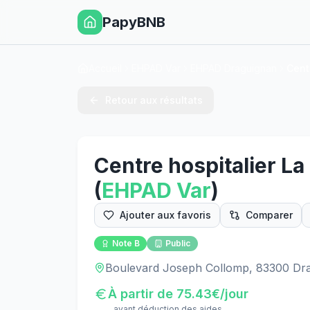
PapyBNB
Accueil
EHPAD Var
EHPAD Draguignan
Cent
Retour aux résultats
Centre hospitalier La
(
EHPAD
Var
)
Ajouter aux favoris
Comparer
Note
B
Public
Boulevard Joseph Collomp, 83300 Dr
À partir de
75.43
€/jour
avant déduction des aides