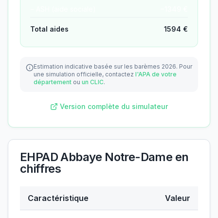
− ASH (aide sociale)
−
1349
€
Total aides
1594
€
Estimation indicative basée sur les barèmes 2026.
Pour
une simulation officielle, contactez
l'APA de votre
département
ou
un CLIC
.
Version complète du simulateur
EHPAD Abbaye Notre-Dame
en
chiffres
Caractéristique
Valeur
Données clés de
EHPAD Abbaye Notre-Dame