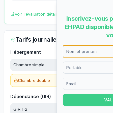
Voir l'évaluation détaillée complète
Inscrivez-vous p
EHPAD disponible
vo
Tarifs journaliers
Hébergement
Chambre simple
83.90
€/jour
Chambre double
Obtenir le tarif →
Formulaire d'inscription pour 
Dépendance (GIR)
VAL
GIR 1-2
22.30
€/jour