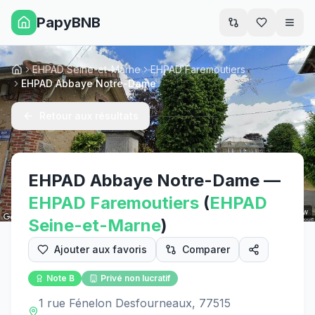
PapyBNB
Men
EHPAD Seine-et-Marne
EHPAD Faremoutiers
Accueil
EHPAD Abbaye Notre-Dame
Retour aux résultats
EHPAD Abbaye Notre-Dame
—
EHPAD
Faremoutiers
(
EHPAD
Street View
Seine-et-Marne
)
Ajouter aux favoris
Comparer
Note
B
Privé non lucratif
1 rue Fénelon Desfourneaux, 77515