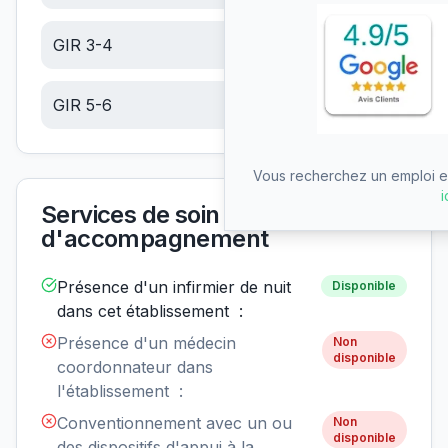
GIR 3-4
14.15
€/jour
GIR 5-6
6.00
€/jour
Vous recherchez un emploi en
i
Services de soin et
d'accompagnement
Présence d'un infirmier de nuit
Disponible
dans cet établissement :
Présence d'un médecin
Non
disponible
coordonnateur dans
l'établissement :
Conventionnement avec un ou
Non
disponible
des dispositifs d'appui à la