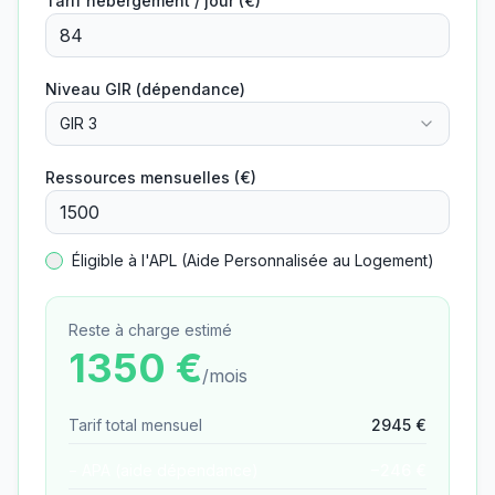
Tarif hébergement / jour (€)
Niveau GIR (dépendance)
GIR 3
Ressources mensuelles (€)
Éligible à l'APL (Aide Personnalisée au Logement)
Reste à charge estimé
1350
€
/mois
Tarif total mensuel
2945
€
− APA (aide dépendance)
−
246
€