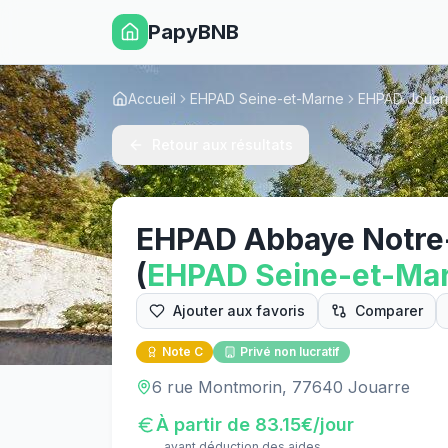
PapyBNB
Accueil
EHPAD Seine-et-Marne
EHPAD Jouar
Retour aux résultats
EHPAD Abbaye Notr
(
EHPAD
Seine-et-Ma
Ajouter aux favoris
Comparer
Note
C
Privé non lucratif
6 rue Montmorin, 77640 Jouarre
À partir de
83.15
€/jour
avant déduction des aides