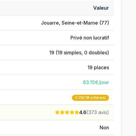
Valeur
-Dame
Jouarre
,
Seine-et-Marne
(
77
)
Privé non lucratif
19
(
19
simples,
0
doubles)
19
places
83.15
€/jour
C
(10/18 critères)
4.6
(
373
avis)
Non