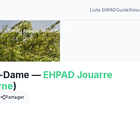
Liste EHPAD
Guide
Simu
re
EHPAD Abbaye Notre-Dame
e-Dame
—
EHPAD
Jouarre
rne
)
Partager
Street View