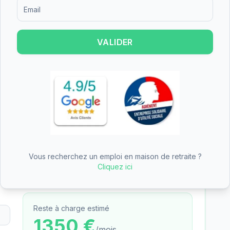
Formulaire d'inscription pour recevoir des informations sur le
sonnalisé.
VALIDER
inancer une partie du tarif dépendance
arne
n des aides
—
EHPAD Abbaye Notre-Dame
des aides (APA, APL, ASH)
— tarifs pré-remplis avec
Vous recherchez un emploi en maison de retraite ?
Cliquez ici
Reste à charge estimé
1350
€
/mois