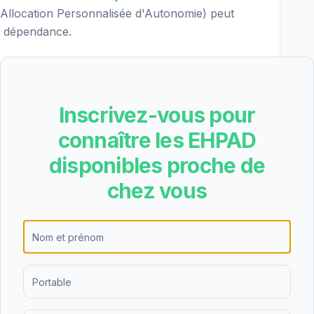
Allocation Personnalisée d'Autonomie) peut
if dépendance.
l'hébergement permanent, l'hébergement
 de nuit. Cette diversité d'offres permet de
Inscrivez-vous pour
es personnes âgées et de leurs familles, que ce
connaître les EHPAD
répit temporaire.
disponibles proche de
chez vous
e obtient une note de 4.6/5 basée sur 373
'un haut niveau de satisfaction des résidents et
Dame est un établissement à taille humaine.
. Les établissements de petite taille favorisent