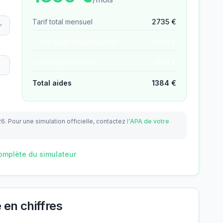
Tarif total mensuel
2735
€
− APA (aide dépendance)
−
246
€
− ASH (aide sociale)
−
1139
€
Total aides
1384
€
26.
Pour une simulation officielle, contactez
l'APA de votre
omplète du simulateur
e
en chiffres