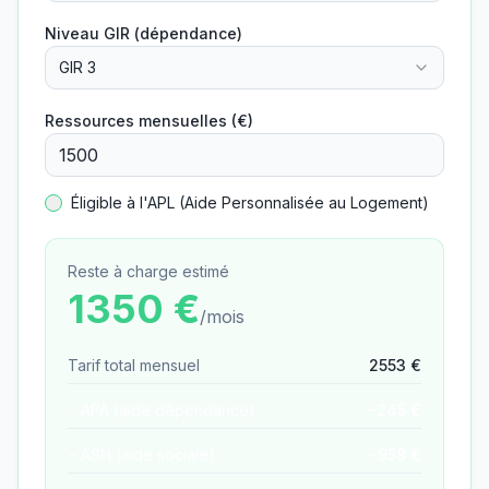
Niveau GIR (dépendance)
GIR 3
Ressources mensuelles (€)
Éligible à l'APL (Aide Personnalisée au Logement)
Reste à charge estimé
1350
€
/mois
Tarif total mensuel
2553
€
− APA (aide dépendance)
−
245
€
− ASH (aide sociale)
−
958
€