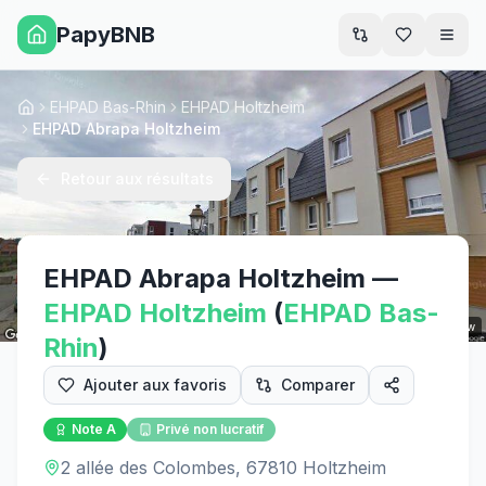
PapyBNB
Men
EHPAD Bas-Rhin
EHPAD Holtzheim
Accueil
EHPAD Abrapa Holtzheim
Retour aux résultats
EHPAD Abrapa Holtzheim
—
EHPAD
Holtzheim
(
EHPAD
Bas-
Street View
Rhin
)
Ajouter aux favoris
Comparer
Note
A
Privé non lucratif
2 allée des Colombes, 67810 Holtzheim