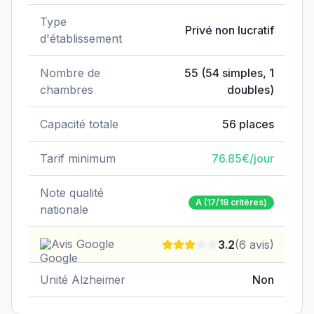
Type
Privé non lucratif
d'établissement
Nombre de
55
(
54
simples,
1
chambres
doubles)
Capacité totale
56
places
Tarif minimum
76.85
€/jour
Note qualité
A
(17/18 critères)
nationale
Avis Google
3.2
(
6
avis)
Unité Alzheimer
Non