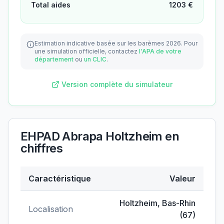
Total aides
1203
€
Estimation indicative basée sur les barèmes 2026.
Pour
une simulation officielle, contactez
l'APA de votre
département
ou
un CLIC
.
Version complète du simulateur
EHPAD Abrapa Holtzheim
en
chiffres
Caractéristique
Valeur
Données clés de
EHPAD Abrapa Holtzheim
Holtzheim
,
Bas-Rhin
Localisation
(
67
)