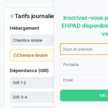
Tarifs journaliers
Inscrivez-vous p
EHPAD disponible
Hébergement
vo
Chambre simple
70.87
€/jour
Chambre double
Obtenir le tarif →
Dépendance (GIR)
GIR 1-2
22.20
€/jour
Formulaire d'inscription pour 
VAL
GIR 3-4
14.09
€/jour