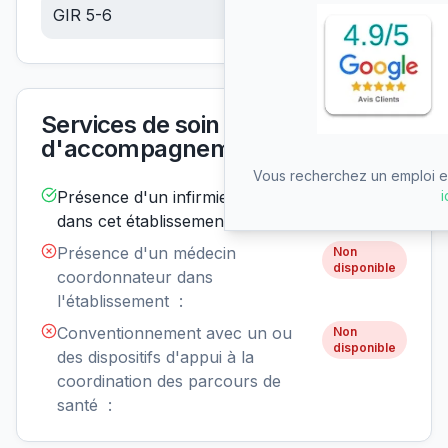
GIR 5-6
5.98
€/jour
Services de soin et
d'accompagnement
Vous recherchez un emploi en
i
Présence d'un infirmier de nuit
Disponible
dans cet établissement :
Présence d'un médecin
Non
disponible
coordonnateur dans
l'établissement :
Conventionnement avec un ou
Non
disponible
des dispositifs d'appui à la
coordination des parcours de
santé :