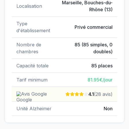
Marseille
,
Bouches-du-
Localisation
Rhône
(
13
)
Type
Privé commercial
d'établissement
Nombre de
85
(
85
simples,
0
chambres
doubles)
Capacité totale
85
places
Tarif minimum
81.95
€/jour
Avis Google
4.1
(
28
avis)
Unité Alzheimer
Non