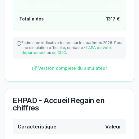
− ASH (aide sociale)
−
1093
€
Total aides
1317
€
Estimation indicative basée sur les barèmes 2026.
Pour
une simulation officielle, contactez
l'APA de votre
département
ou
un CLIC
.
Version complète du simulateur
EHPAD - Accueil Regain
en
chiffres
Caractéristique
Valeur
Données clés de
EHPAD - Accueil Regain