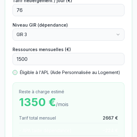
Tarif hébergement / jour (€)
Niveau GIR (dépendance)
GIR 3
Ressources mensuelles (€)
Éligible à l'APL (Aide Personnalisée au Logement)
Reste à charge estimé
1350
€
/mois
Tarif total mensuel
2667
€
− APA (aide dépendance)
−
224
€