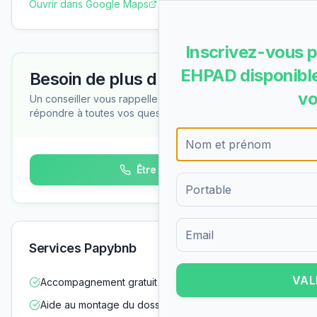
Ouvrir dans Google Maps
Inscrivez-vous p
EHPAD disponible
Besoin de plus d'informations ?
vo
Un conseiller vous rappelle gratuitement pour
répondre à toutes vos questions
Être rappelé
Formulaire d'inscription pour 
Services Papybnb
VAL
Accompagnement gratuit dans vos démarches
Aide au montage du dossier d'admission