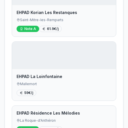
EHPAD Korian Les Restanques
Saint-Mitre-les-Remparts
Note
A
61.9
€/j
EHPAD La Loinfontaine
Mallemort
59
€/j
EHPAD Résidence Les Mélodies
La Roque-d'Anthéron