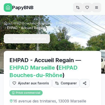
PapyBNB
Men
EHPAD Bouches-du-Rhône
EHPAD Marseille
Accueil
EHPAD - Accueil Regain
Retour aux résultats
EHPAD - Accueil Regain
—
EHPAD
Marseille
(
EHPAD
Street View
Bouches-du-Rhône
)
Ajouter aux favoris
Comparer
Privé commercial
16 avenue des trinitaires, 13009 Marseille