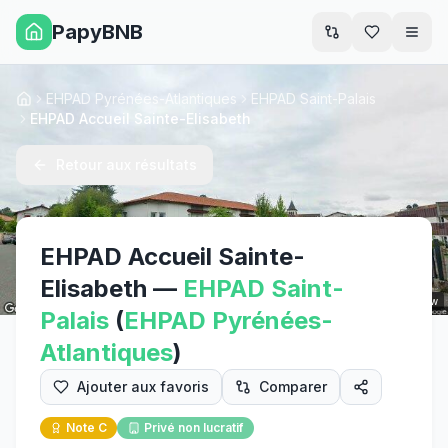
PapyBNB
Men
EHPAD Pyrénées-Atlantiques
EHPAD Saint-Palais
Accueil
EHPAD Accueil Sainte-Elisabeth
Retour aux résultats
EHPAD Accueil Sainte-
Elisabeth
—
EHPAD
Saint-
Street View
Palais
(
EHPAD
Pyrénées-
Atlantiques
)
Ajouter aux favoris
Comparer
Note
C
Privé non lucratif