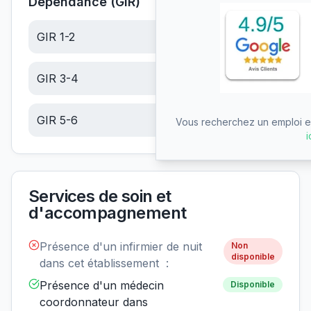
Dépendance (GIR)
GIR 1-2
22.45
€/jour
GIR 3-4
14.25
€/jour
GIR 5-6
6.04
€/jour
Vous recherchez un emploi en
i
Services de soin et
d'accompagnement
Présence d'un infirmier de nuit
Non
disponible
dans cet établissement :
Présence d'un médecin
Disponible
coordonnateur dans