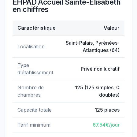
EHPAD Accueil Sainte-Elisabeth
en chiffres
Caractéristique
Valeur
Données clés de
EHPAD Accueil Sainte-Elisabeth
Saint-Palais
,
Pyrénées-
Localisation
Atlantiques
(
64
)
Type
Privé non lucratif
d'établissement
Nombre de
125
(
125
simples,
0
chambres
doubles)
Capacité totale
125
places
Tarif minimum
67.54
€/jour