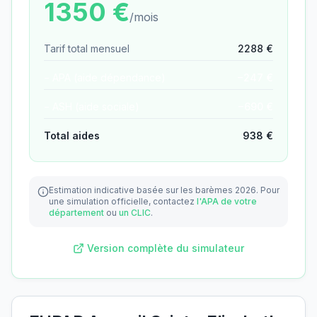
1350
€
/mois
Tarif total mensuel
2288
€
− APA (aide dépendance)
−
247
€
− ASH (aide sociale)
−
690
€
Total aides
938
€
Estimation indicative basée sur les barèmes 2026.
Pour
une simulation officielle, contactez
l'APA de votre
département
ou
un CLIC
.
Version complète du simulateur