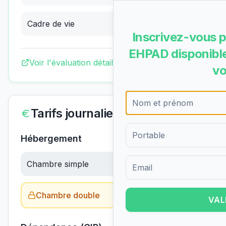
Cadre de vie
3.58
/4
(
Excellent
)
Inscrivez-vous p
EHPAD disponible
Voir l'évaluation détaillée complète
vo
Tarifs journaliers
Hébergement
Chambre simple
61.50
€/jour
Formulaire d'inscription pour 
Chambre double
Obtenir le tarif →
VAL