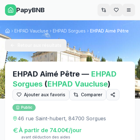
PapyBNB
Men
EHPAD Vaucluse
EHPAD Sorgues
EHPAD Aimé Pêtre
Accueil
Retour aux résultats
EHPAD Aimé Pêtre
—
EHPAD
Sorgues
(
EHPAD
Vaucluse
)
Ajouter aux favoris
Comparer
Street View
Public
46 rue Saint-hubert, 84700 Sorgues
À partir de
74.00
€/jour
avant déduction des aides