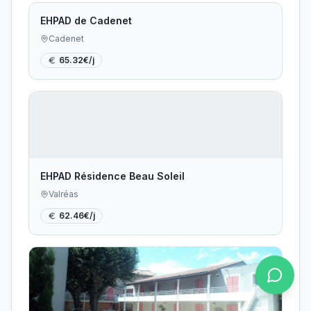
EHPAD de Cadenet
Cadenet
65.32
€/j
EHPAD Résidence Beau Soleil
Valréas
62.46
€/j