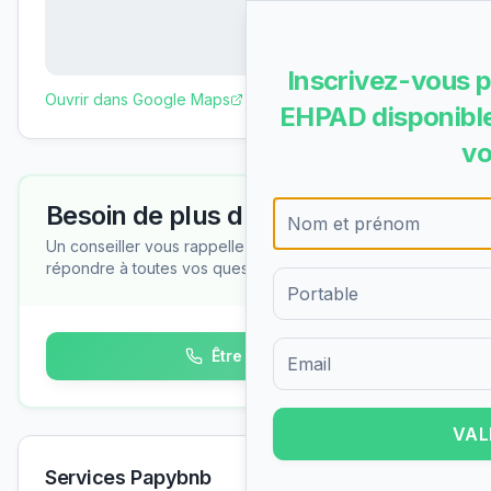
Inscrivez-vous p
Ouvrir dans Google Maps
EHPAD disponible
vo
Besoin de plus d'informations ?
Un conseiller vous rappelle gratuitement pour
répondre à toutes vos questions
Être rappelé
Formulaire d'inscription pour 
VAL
Services Papybnb