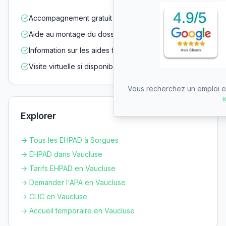
Accompagnement gratuit dans vos démarches
Aide au montage du dossier d'admission
Information sur les aides financières
Visite virtuelle si disponible
Vous recherchez un emploi en
i
Explorer
→ Tous les EHPAD à
Sorgues
→ EHPAD dans
Vaucluse
→ Tarifs EHPAD en
Vaucluse
→ Demander l'APA en
Vaucluse
→ CLIC en
Vaucluse
→ Accueil temporaire en
Vaucluse