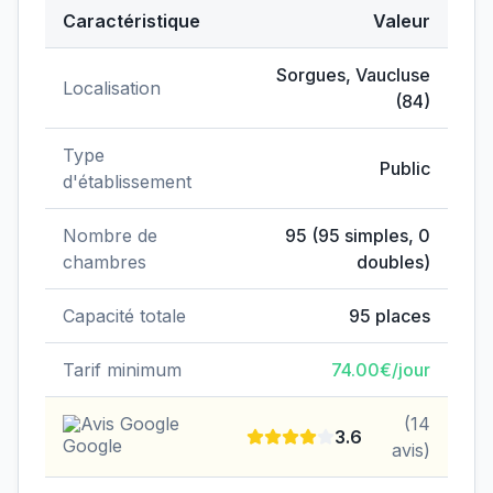
Caractéristique
Valeur
Données clés de
EHPAD Aimé Pêtre
Sorgues
,
Vaucluse
Localisation
(
84
)
Type
Public
d'établissement
Nombre de
95
(
95
simples,
0
chambres
doubles)
Capacité totale
95
places
Tarif minimum
74.00
€/jour
Avis Google
(
14
3.6
avis)