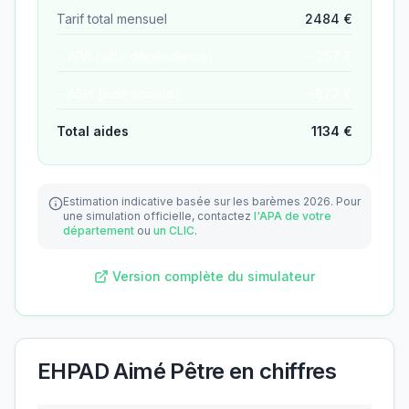
Tarif total mensuel
2484
€
− APA (aide dépendance)
−
257
€
− ASH (aide sociale)
−
877
€
Total aides
1134
€
Estimation indicative basée sur les barèmes 2026.
Pour
une simulation officielle, contactez
l'APA de votre
département
ou
un CLIC
.
Version complète du simulateur
EHPAD Aimé Pêtre
en chiffres