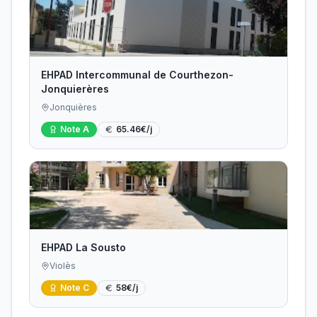
EHPAD Intercommunal de Courthezon-
Jonquierères
Jonquières
Note
A
65.46
€/j
EHPAD La Sousto
Violès
Note
C
58
€/j