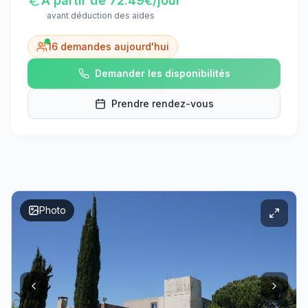
À partir de
72.49
€/jour
avant déduction des aides
16
demandes aujourd'hui
Demander les disponibilités
Prendre rendez-vous
Photo