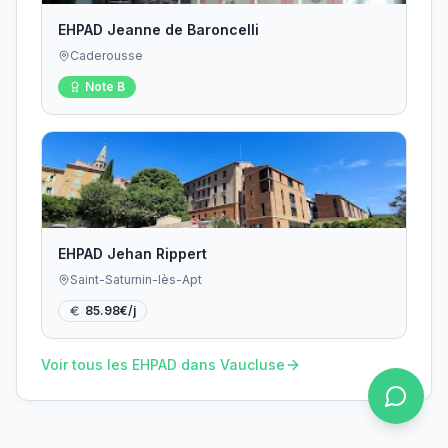
EHPAD Jeanne de Baroncelli
Caderousse
Note
B
EHPAD Jehan Rippert
Saint-Saturnin-lès-Apt
85.98
€/j
Voir tous les EHPAD dans
Vaucluse