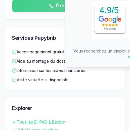
Être rappelé
Services Papybnb
Vous recherchez un emploi en
Accompagnement gratuit dans vos démarches
i
Aide au montage du dossier d'admission
Information sur les aides financières
Visite virtuelle si disponible
Explorer
→ Tous les EHPAD à
Bédoin