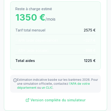
Reste à charge estimé
1350
€
/mois
Tarif total mensuel
2575
€
− APA (aide dépendance)
−
327
€
− ASH (aide sociale)
−
898
€
Total aides
1225
€
Estimation indicative basée sur les barèmes 2026.
Pour
une simulation officielle, contactez
l'APA de votre
département
ou
un CLIC
.
Version complète du simulateur