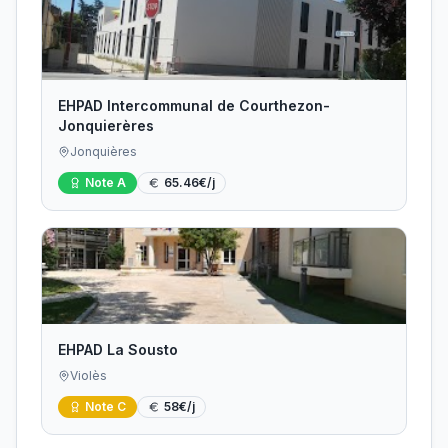
EHPAD Intercommunal de Courthezon-
Jonquierères
Jonquières
Note
A
65.46
€/j
EHPAD La Sousto
Violès
Note
C
58
€/j