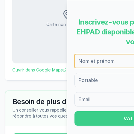
Inscrivez-vous p
Carte non disponible
EHPAD disponible
vo
Ouvrir dans Google Maps
Besoin de plus d'informations ?
Formulaire d'inscription pour 
Un conseiller vous rappelle gratuitement pour
répondre à toutes vos questions
VAL