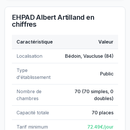
EHPAD Albert Artilland
en
chiffres
Caractéristique
Valeur
Données clés de
EHPAD Albert Artilland
Localisation
Bédoin
,
Vaucluse
(
84
)
Type
Public
d'établissement
Nombre de
70
(
70
simples,
0
chambres
doubles)
Capacité totale
70
places
Tarif minimum
72.49
€/jour