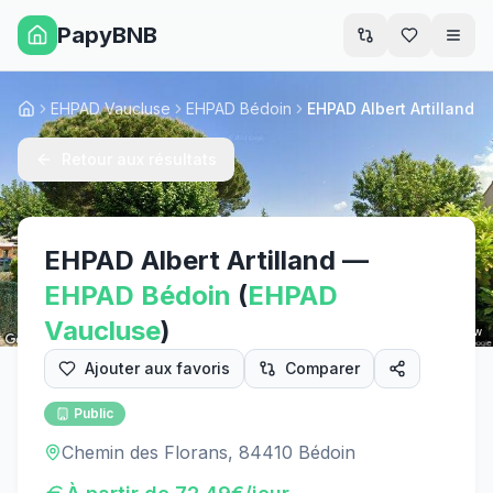
PapyBNB
Men
EHPAD Vaucluse
EHPAD Bédoin
EHPAD Albert Artilland
Accueil
Retour aux résultats
EHPAD Albert Artilland
—
EHPAD
Bédoin
(
EHPAD
Vaucluse
)
Street View
Ajouter aux favoris
Comparer
Public
Chemin des Florans, 84410 Bédoin