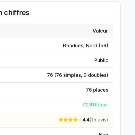
 chiffres
Valeur
iel
Bondues
,
Nord
(
59
)
Public
76
(
76
simples,
0
doubles)
76
places
72.91
€/jour
4.4
(
15
avis)
Non