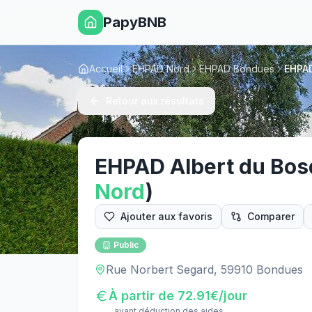
PapyBNB
Accueil
EHPAD Nord
EHPAD Bondues
EHPAD
Retour aux résultats
EHPAD Albert du Bos
Nord
)
Ajouter aux favoris
Comparer
Public
Rue Norbert Segard, 59910 Bondues
À partir de
72.91
€/jour
avant déduction des aides