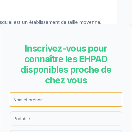
uiel est un établissement de taille moyenne.
res.
Inscrivez-vous pour
connaître les EHPAD
e partie du tarif dépendance
disponibles proche de
n des aides
chez vous
—
EHPAD Albert du Bosquiel
des aides (APA, APL, ASH)
— tarifs pré-remplis avec