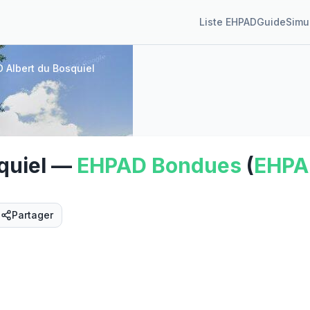
Liste EHPAD
Guide
Simu
 Albert du Bosquiel
quiel
—
EHPAD
Bondues
(
EHPA
Partager
Street View