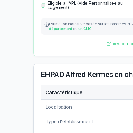
Éligible à l'APL (Aide Personnalisée au
Logement)
Estimation indicative basée sur les barèmes 20
département
ou
un CLIC
.
Version c
EHPAD Alfred Kermes
en chi
Caractéristique
Données clés de
EHPAD Alfred Kermes
Localisation
Type d'établissement