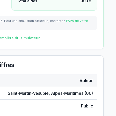
Total aides
903
€
26.
Pour une simulation officielle, contactez
l'APA de votre
omplète du simulateur
ffres
Valeur
Saint-Martin-Vésubie
,
Alpes-Maritimes
(
06
)
Public