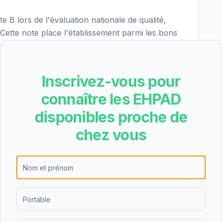
B lors de l'évaluation nationale de qualité,
. Cette note place l'établissement parmi les bons
s. La dernière évaluation date du 04/02/2025.
Inscrivez-vous pour
re les résultats suivants pour EHPAD Alfred
connaître les EHPAD
 - excellent), nutrition (3.4/4 - excellent), cadre
(4.0/4 - excellent). Les points forts de
disponibles proche de
iés dans les critères les mieux notés.
chez vous
D Alfred Kermes est de 67.38€/jour (hébergement
 soit environ 2055€ par mois avant déduction des
ur à la moyenne nationale, ce qui en fait une option
pes-Maritimes. L'APA (Allocation Personnalisée
ignificative du tarif dépendance.