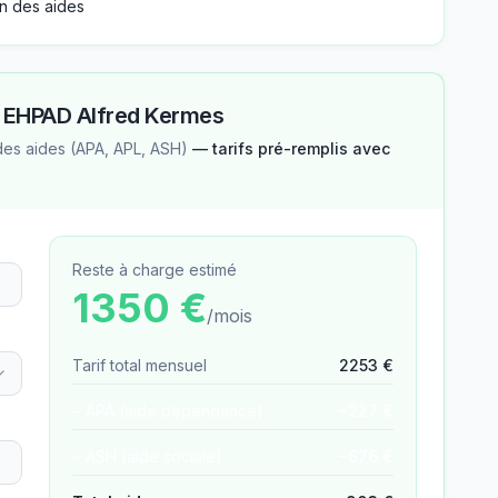
n des aides
—
EHPAD Alfred Kermes
des aides (APA, APL, ASH)
— tarifs pré-remplis avec
Reste à charge estimé
1350
€
/mois
Tarif total mensuel
2253
€
− APA (aide dépendance)
−
227
€
− ASH (aide sociale)
−
676
€