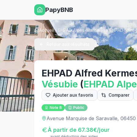
PapyBNB
Accueil
EHPAD Alpes-Maritimes
EHPAD Saint-
Retour aux résultats
EHPAD Alfred Kerme
Vésubie
(
EHPAD
Alpe
Ajouter aux favoris
Comparer
Note
B
Public
Avenue Marquise de Saravalle, 06450 
À partir de
67.38
€/jour
avant déduction des aides