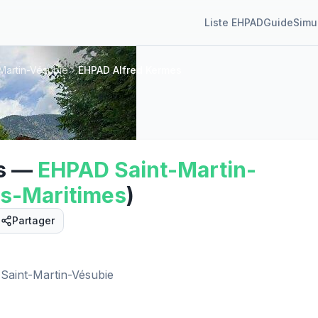
Liste EHPAD
Guide
Simu
Martin-Vésubie
EHPAD Alfred Kermes
s
—
EHPAD
Saint-Martin-
s-Maritimes
)
Partager
Street View
Saint-Martin-Vésubie