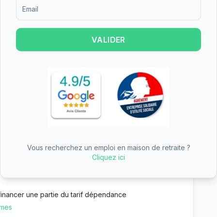
Formulaire d'inscription pour recevoir des informations sur le
rgement permanent, l'hébergement temporaire,
VALIDER
tte diversité d'offres permet de s'adapter aux
gées et de leurs familles, que ce soit pour un
aire.
est un établissement à taille humaine.
individuelles et 12 chambres doubles, offrant
 le budget. Les établissements de petite taille
Vous recherchez un emploi en maison de retraite ?
t plus personnalisé.
Cliquez ici
inancer une partie du tarif dépendance
imes