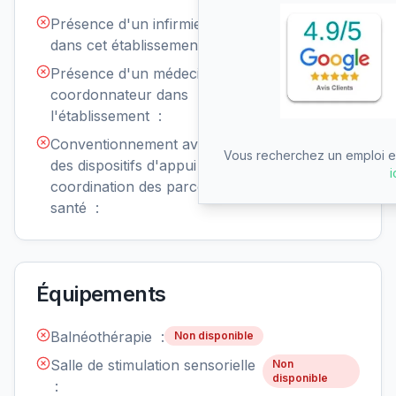
Présence d'un infirmier de nuit
Non
disponible
dans cet établissement :
Présence d'un médecin
Non
disponible
coordonnateur dans
l'établissement :
Conventionnement avec un ou
Non
Vous recherchez un emploi en
disponible
des dispositifs d'appui à la
i
coordination des parcours de
santé :
Équipements
Balnéothérapie :
Non disponible
Salle de stimulation sensorielle
Non
disponible
: