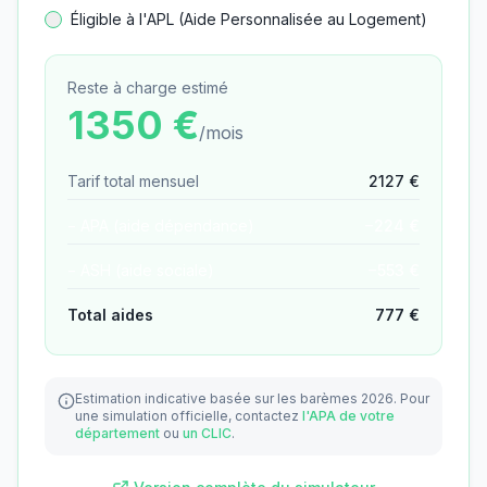
Éligible à l'APL (Aide Personnalisée au Logement)
Reste à charge estimé
1350
€
/mois
Tarif total mensuel
2127
€
− APA (aide dépendance)
−
224
€
− ASH (aide sociale)
−
553
€
Total aides
777
€
Estimation indicative basée sur les barèmes 2026.
Pour
une simulation officielle, contactez
l'APA de votre
département
ou
un CLIC
.