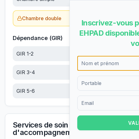
Chambre double
Obtenir le tarif →
Inscrivez-vous p
EHPAD disponible
Dépendance (GIR)
vo
GIR 1-2
20.34
€/jour
GIR 3-4
12.91
€/jour
GIR 5-6
5.48
€/jour
Formulaire d'inscription pour 
VAL
Services de soin et
d'accompagnement