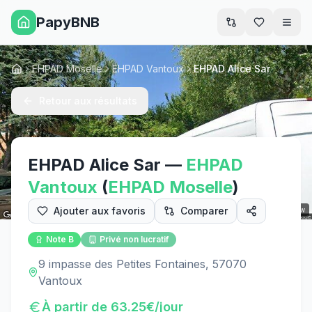
PapyBNB
Men
EHPAD Moselle
EHPAD Vantoux
EHPAD Alice Sar
Accueil
Retour aux résultats
EHPAD Alice Sar
—
EHPAD
Vantoux
(
EHPAD
Moselle
)
Ajouter aux favoris
Comparer
Street View
Note
B
Privé non lucratif
9 impasse des Petites Fontaines, 57070
Vantoux
À partir de
63.25
€/jour