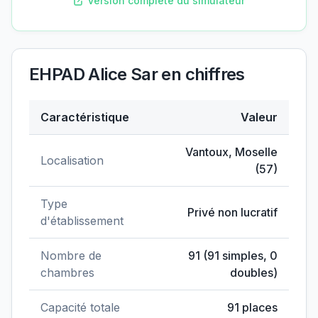
Version complète du simulateur
EHPAD Alice Sar
en chiffres
Caractéristique
Valeur
Données clés de
EHPAD Alice Sar
Vantoux
,
Moselle
Localisation
(
57
)
Type
Privé non lucratif
d'établissement
Nombre de
91
(
91
simples,
0
chambres
doubles)
Capacité totale
91
places