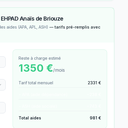
—
EHPAD Anaïs de Briouze
des aides (APA, APL, ASH)
— tarifs pré-remplis avec
Reste à charge estimé
1350
€
/mois
Tarif total mensuel
2331
€
− APA (aide dépendance)
−
238
€
− ASH (aide sociale)
−
743
€
Total aides
981
€