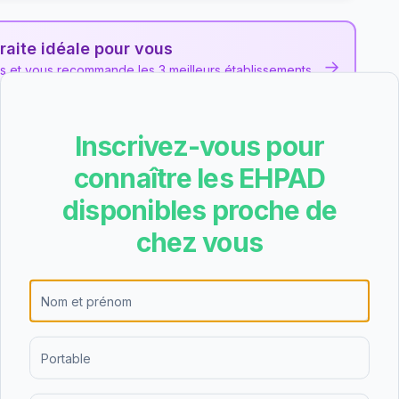
raite idéale pour vous
→
ns et vous recommande les 3 meilleurs établissements
Inscrivez-vous pour
aïs de Briouze
connaître les EHPAD
les et des avis collectés pour cet EHPAD
privé non lucratif
disponibles proche de
chez vous
te A lors de l'évaluation nationale de qualité,
). Cette note place l'établissement parmi les
. La dernière évaluation date du 09/01/2024.