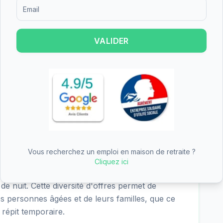
re les résultats suivants pour EHPAD Anaïs de
Formulaire d'inscription pour recevoir des informations sur le
4 - excellent), nutrition (4.0/4 - excellent), cadre
(4.0/4 - excellent). Les points forts de
iés dans les critères les mieux notés.
VALIDER
 Anaïs de Briouze est de 69.71€/jour
R 5/6 5.81€), soit environ 2126€ par mois
 Ce tarif est inférieur à la moyenne nationale, ce
 accessible dans le Orne. L'APA (Allocation
ir une partie significative du tarif dépendance.
Vous recherchez un emploi en maison de retraite ?
Cliquez ici
hébergement permanent, l'hébergement
 de nuit. Cette diversité d'offres permet de
es personnes âgées et de leurs familles, que ce
répit temporaire.