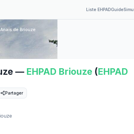
Liste EHPAD
Guide
Simu
Anaïs de Briouze
uze
—
EHPAD
Briouze
(
EHPAD
Partager
Street View
iouze