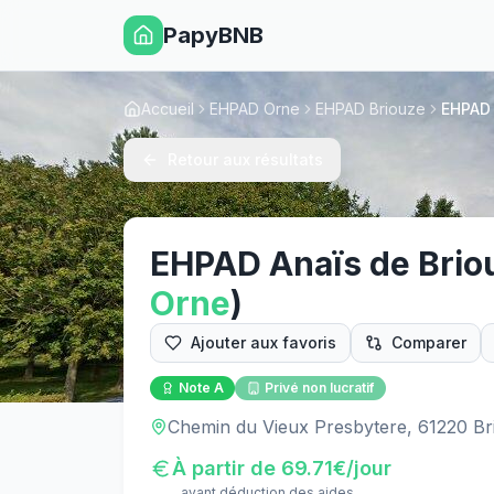
PapyBNB
Accueil
EHPAD Orne
EHPAD Briouze
EHPAD 
Retour aux résultats
EHPAD Anaïs de Brio
Orne
)
Ajouter aux favoris
Comparer
Note
A
Privé non lucratif
Chemin du Vieux Presbytere, 61220 Br
À partir de
69.71
€/jour
avant déduction des aides