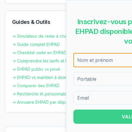
Inscrivez-vous p
Guides & Outils
EHPAD disponible
→ Simulateur de reste à charge
vo
→ Guide complet EHPAD
→ Checklist visite en EHPAD
→ Comprendre les tarifs et le GIR
→ EHPAD public vs privé
→ EHPAD vs maintien à domicile
→ Comparer des EHPAD
→ Recherche IA personnalisée
→ Annuaire EHPAD par département
Formulaire d'inscription pour 
VAL