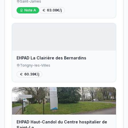
Saint-James
Note
A
63.08
€/j
EHPAD La Clairière des Bernardins
Torigny-les-Villes
60.38
€/j
EHPAD Haut-Candol du Centre hospitalier de
Saint-Lo