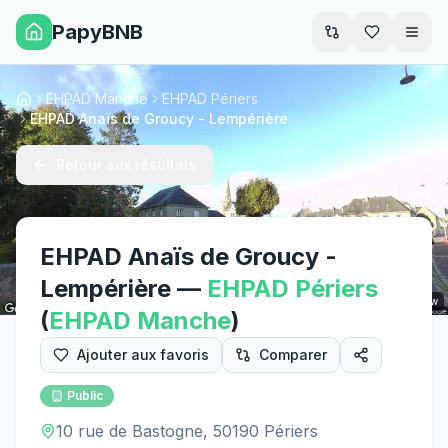
PapyBNB
Men
EHPAD Manche
EHPAD Périers
Accueil
EHPAD Anaïs de Groucy - Lempérière
Retour aux résultats
EHPAD Anaïs de Groucy -
Lempérière
—
EHPAD
Périers
Street View
(
EHPAD
Manche
)
Ajouter aux favoris
Comparer
Public
10 rue de Bastogne, 50190 Périers