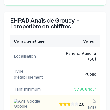
EHPAD Anaïs de Groucy -
Lempérière
en chiffres
Caractéristique
Valeur
Données clés de
EHPAD Anaïs de Groucy - Lempériè
Périers
,
Manche
Localisation
(
50
)
Type
Public
d'établissement
Tarif minimum
57.90
€/jour
Avis Google
(
5
2.8
avis)