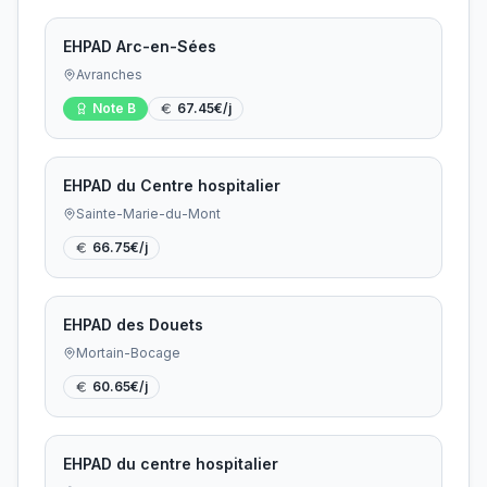
EHPAD Arc-en-Sées
Avranches
Note
B
67.45
€/j
EHPAD du Centre hospitalier
Sainte-Marie-du-Mont
66.75
€/j
EHPAD des Douets
Mortain-Bocage
60.65
€/j
EHPAD du centre hospitalier