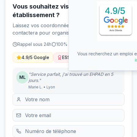
Vous souhaitez visiter cet
établissement ?
Laissez vos coordonnées et un conseiller vous
contactera pour organiser une visite.
Rappel sous 24h
100% gratuit
Sans engagement
Vous recherchez un emploi en
4.9/5 Google
ESS Solidaire
i
"Service parfait, j'ai trouvé un EHPAD en 5
ML
jours."
Marie L. • Lyon