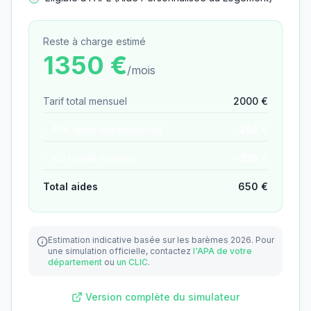
Reste à charge estimé
1350
€
/mois
Tarif total mensuel
2000
€
− APA (aide dépendance)
−
254
€
− ASH (aide sociale)
−
395
€
Total aides
650
€
Estimation indicative basée sur les barèmes 2026.
Pour
une simulation officielle, contactez
l'APA de votre
département
ou
un CLIC
.
Version complète du simulateur