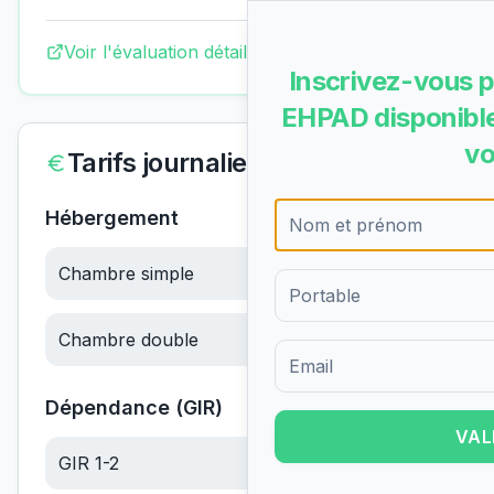
Voir l'évaluation détaillée complète
Inscrivez-vous p
EHPAD disponible
vo
Tarifs journaliers
Hébergement
Chambre simple
63.24
€/jour
Chambre double
63.24
€/jour
Formulaire d'inscription pour 
Dépendance (GIR)
VAL
GIR 1-2
26.87
€/jour