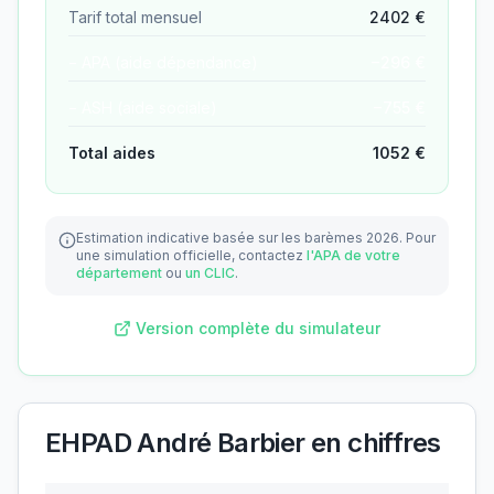
Tarif total mensuel
2402
€
− APA (aide dépendance)
−
296
€
− ASH (aide sociale)
−
755
€
Total aides
1052
€
Estimation indicative basée sur les barèmes 2026.
Pour
une simulation officielle, contactez
l'APA de votre
département
ou
un CLIC
.
Version complète du simulateur
EHPAD André Barbier
en chiffres