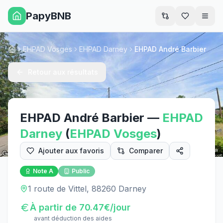
PapyBNB
Men
EHPAD Vosges
EHPAD Darney
EHPAD André Barbier
Accueil
Retour aux résultats
EHPAD André Barbier
—
EHPAD
Darney
(
EHPAD
Vosges
)
Ajouter aux favoris
Comparer
Street View
Note
A
Public
1 route de Vittel, 88260 Darney
À partir de
70.47
€/jour
avant déduction des aides