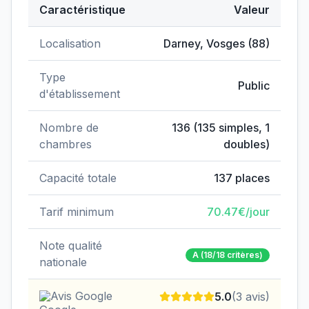
Caractéristique
Valeur
Données clés de
EHPAD André Barbier
Localisation
Darney
,
Vosges
(
88
)
Type
Public
d'établissement
Nombre de
136
(
135
simples,
1
chambres
doubles)
Capacité totale
137
places
Tarif minimum
70.47
€/jour
Note qualité
A
(18/18 critères)
nationale
Avis Google
5.0
(
3
avis)