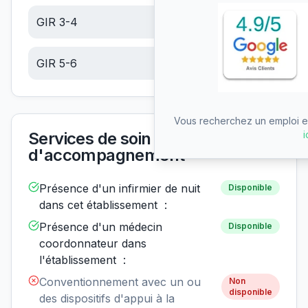
GIR 3-4
17.05
€/jour
GIR 5-6
7.23
€/jour
Vous recherchez un emploi en
i
Services de soin et
d'accompagnement
Présence d'un infirmier de nuit
Disponible
dans cet établissement :
Présence d'un médecin
Disponible
coordonnateur dans
l'établissement :
Conventionnement avec un ou
Non
disponible
des dispositifs d'appui à la