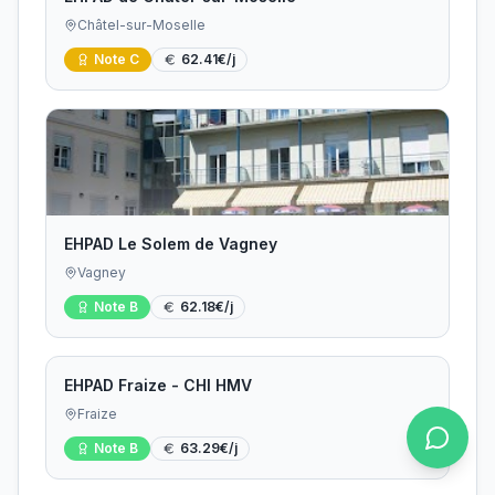
Châtel-sur-Moselle
Note
C
62.41
€/j
EHPAD Le Solem de Vagney
Vagney
Note
B
62.18
€/j
EHPAD Fraize - CHI HMV
Fraize
Note
B
63.29
€/j