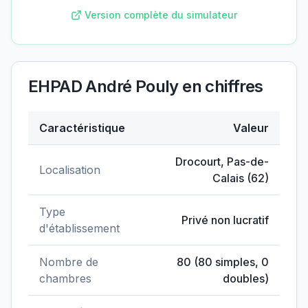
Version complète du simulateur
EHPAD André Pouly
en chiffres
Caractéristique
Valeur
Données clés de
EHPAD André Pouly
Drocourt
,
Pas-de-
Localisation
Calais
(
62
)
Type
Privé non lucratif
d'établissement
Nombre de
80
(
80
simples,
0
chambres
doubles)