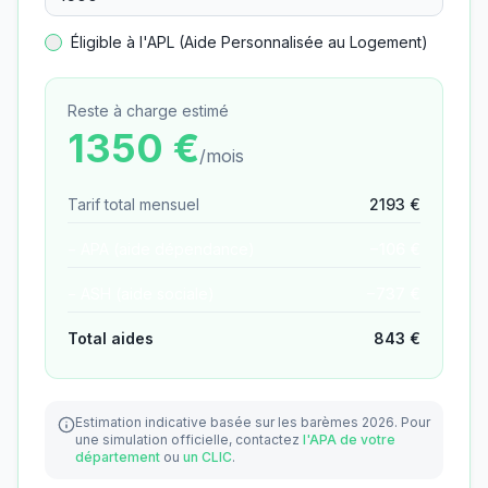
Éligible à l'APL (Aide Personnalisée au Logement)
Reste à charge estimé
1350
€
/mois
Tarif total mensuel
2193
€
− APA (aide dépendance)
−
106
€
− ASH (aide sociale)
−
737
€
Total aides
843
€
Estimation indicative basée sur les barèmes 2026.
Pour
une simulation officielle, contactez
l'APA de votre
département
ou
un CLIC
.