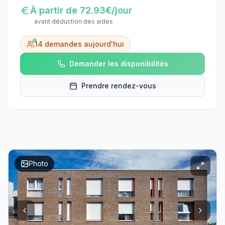
À partir de
72.93
€/jour
avant déduction des aides
14
demandes aujourd'hui
Demander les disponibilités
Prendre rendez-vous
Photo