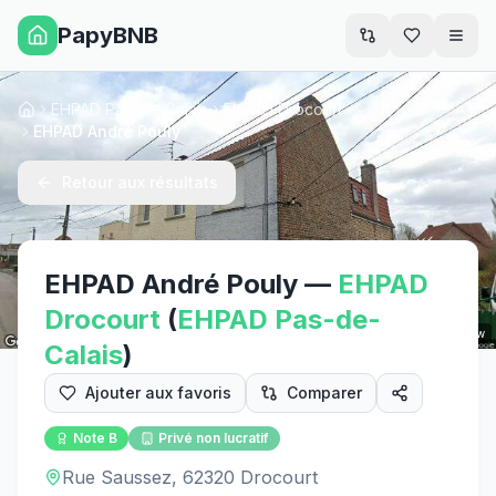
PapyBNB
Men
EHPAD Pas-de-Calais
EHPAD Drocourt
Accueil
EHPAD André Pouly
Retour aux résultats
EHPAD André Pouly
—
EHPAD
Drocourt
(
EHPAD
Pas-de-
Street View
Calais
)
Ajouter aux favoris
Comparer
Note
B
Privé non lucratif
Rue Saussez, 62320 Drocourt