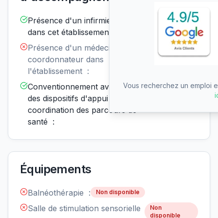
Présence d'un infirmier de nuit
Disponible
dans cet établissement :
Présence d'un médecin
Non
disponible
coordonnateur dans
l'établissement :
Vous recherchez un emploi en
Conventionnement avec un ou
Disponible
i
des dispositifs d'appui à la
coordination des parcours de
santé :
Équipements
Balnéothérapie :
Non disponible
Salle de stimulation sensorielle
Non
disponible