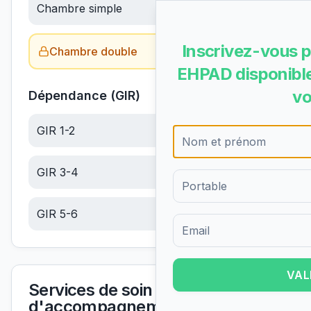
Chambre simple
66.83
€/jour
Inscrivez-vous p
Chambre double
Obtenir le tarif →
EHPAD disponible
vo
Dépendance (GIR)
GIR 1-2
6.10
€/jour
GIR 3-4
6.10
€/jour
GIR 5-6
6.10
€/jour
Formulaire d'inscription pour 
VAL
Services de soin et
d'accompagnement