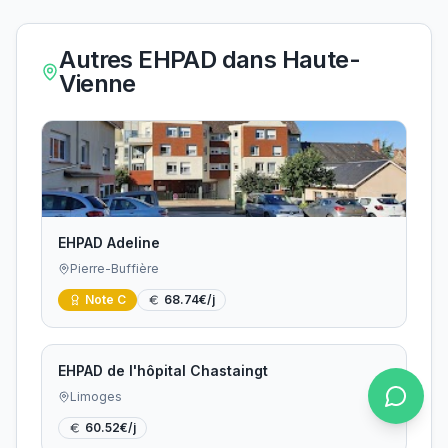
Autres EHPAD dans
Haute-
Vienne
EHPAD Adeline
Pierre-Buffière
Note
C
68.74
€/j
EHPAD de l'hôpital Chastaingt
Limoges
60.52
€/j