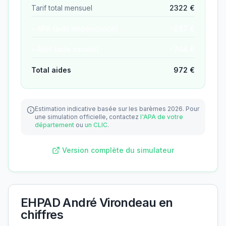
Tarif total mensuel
2322
€
− APA (aide dépendance)
−
267
€
− ASH (aide sociale)
−
704
€
Total aides
972
€
Estimation indicative basée sur les barèmes 2026.
Pour
une simulation officielle, contactez
l'APA de votre
département
ou
un CLIC
.
Version complète du simulateur
EHPAD André Virondeau
en
chiffres