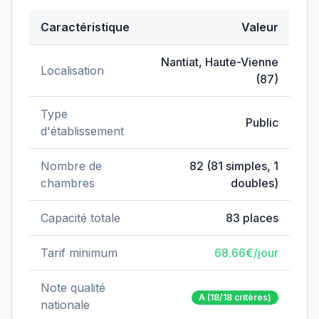
Caractéristique
Valeur
Données clés de
EHPAD André Virondeau
Nantiat
,
Haute-Vienne
Localisation
(
87
)
Type
Public
d'établissement
Nombre de
82
(
81
simples,
1
chambres
doubles)
Capacité totale
83
places
Tarif minimum
68.66
€/jour
Note qualité
A
(18/18 critères)
nationale