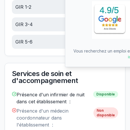
GIR 1-2
24.25
€/jour
GIR 3-4
15.39
€/jour
GIR 5-6
6.53
€/jour
Vous recherchez un emploi en
i
Services de soin et
d'accompagnement
Présence d'un infirmier de nuit
Disponible
dans cet établissement :
Présence d'un médecin
Non
disponible
coordonnateur dans
l'établissement :