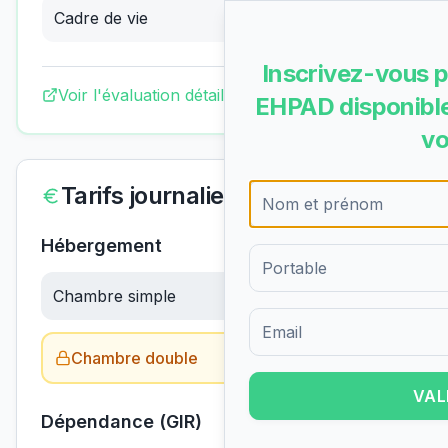
Cadre de vie
3.63
/4
(
Excellent
)
Inscrivez-vous p
Voir l'évaluation détaillée complète
EHPAD disponible
vo
Tarifs journaliers
Hébergement
Chambre simple
62.13
€/jour
Formulaire d'inscription pour 
Chambre double
Obtenir le tarif →
VAL
Dépendance (GIR)