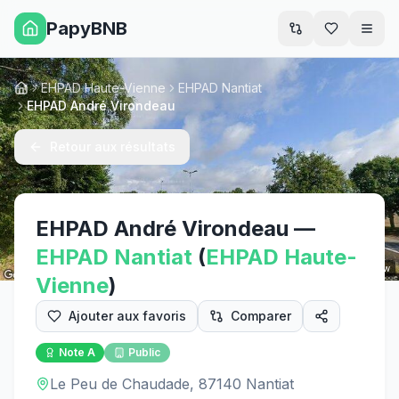
PapyBNB
Men
EHPAD Haute-Vienne
EHPAD Nantiat
Accueil
EHPAD André Virondeau
Retour aux résultats
EHPAD André Virondeau
—
EHPAD
Nantiat
(
EHPAD
Haute-
Street View
Vienne
)
Ajouter aux favoris
Comparer
Note
A
Public
Le Peu de Chaudade, 87140 Nantiat