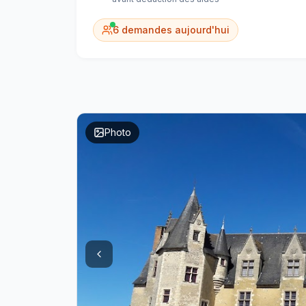
6
demandes aujourd'hui
Photo