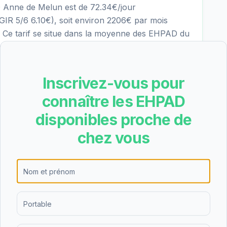
D Anne de Melun est de 72.34€/jour
R 5/6 6.10€), soit environ 2206€ par mois
s. Ce tarif se situe dans la moyenne des EHPAD du
llocation Personnalisée d'Autonomie) peut
if dépendance.
Inscrivez-vous pour
connaître les EHPAD
ergement permanent, l'hébergement
versité d'offres permet de s'adapter aux
disponibles proche de
gées et de leurs familles, que ce soit pour un
chez vous
aire.
ient une note de 3.7/5 basée sur 18 avis. Cette
obale des familles qui ont choisi cet