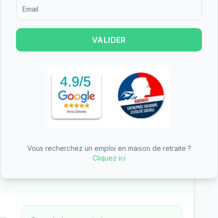
Formulaire d'inscription pour recevoir des informations sur le
 est un établissement de taille moyenne.
res.
VALIDER
nancer une partie du tarif dépendance
ire
n des aides
Vous recherchez un emploi en maison de retraite ?
—
EHPAD Anne de Melun
Cliquez ici
des aides (APA, APL, ASH)
— tarifs pré-remplis avec