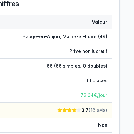
iffres
Valeur
Baugé-en-Anjou
,
Maine-et-Loire
(
49
)
Privé non lucratif
66
(
66
simples,
0
doubles)
66
places
72.34
€/jour
3.7
(
18
avis)
Non