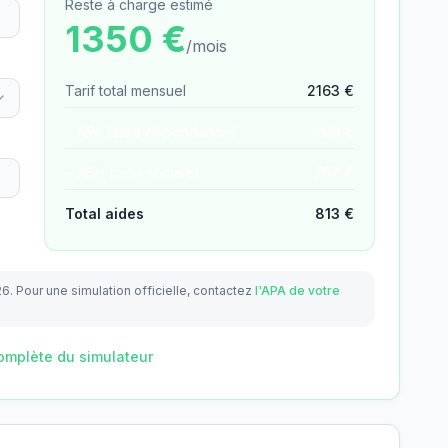
Reste à charge estimé
1350
€
/mois
Tarif total mensuel
2163
€
− APA (aide dépendance)
−
106
€
− ASH (aide sociale)
−
707
€
Total aides
813
€
26.
Pour une simulation officielle, contactez
l'APA de votre
omplète du simulateur