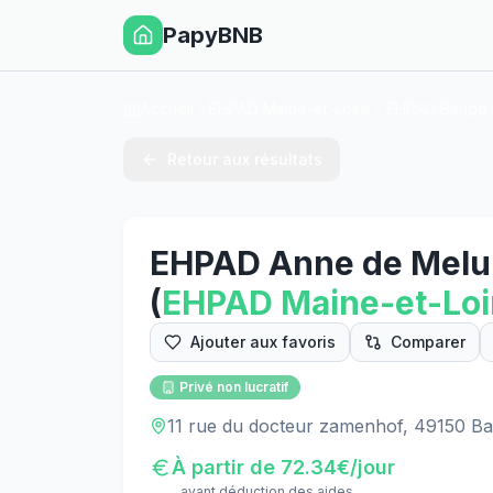
PapyBNB
Accueil
EHPAD Maine-et-Loire
EHPAD Baugé-
Retour aux résultats
EHPAD Anne de Melu
(
EHPAD
Maine-et-Loi
Ajouter aux favoris
Comparer
Privé non lucratif
11 rue du docteur zamenhof, 49150 B
À partir de
72.34
€/jour
avant déduction des aides