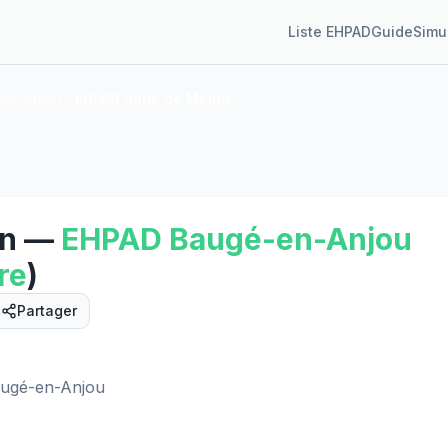
Liste EHPAD
Guide
Simu
en-Anjou
EHPAD Anne de Melun
n
—
EHPAD
Baugé-en-Anjou
re
)
Partager
augé-en-Anjou