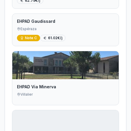
62.79
€/j
EHPAD Gaudissard
Espéraza
Note
C
61.02
€/j
EHPAD Via Minerva
Villalier