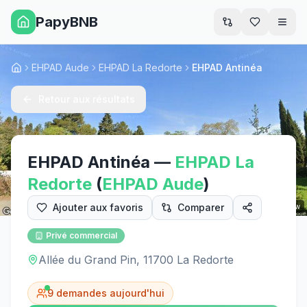
PapyBNB
Men
EHPAD Aude
EHPAD La Redorte
EHPAD Antinéa
Accueil
Retour aux résultats
EHPAD Antinéa
—
EHPAD
La
Redorte
(
EHPAD
Aude
)
Ajouter aux favoris
Comparer
Street View
Privé commercial
Allée du Grand Pin, 11700 La Redorte
9
demandes aujourd'hui