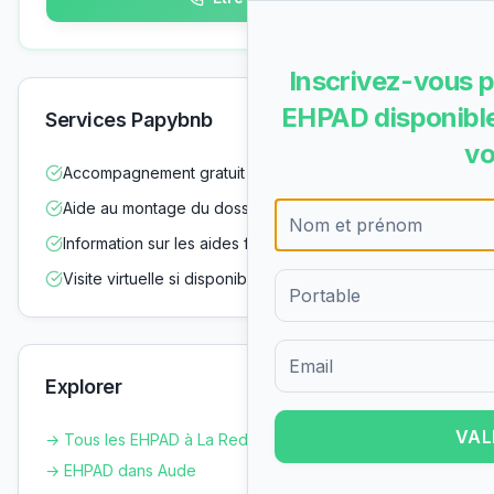
Inscrivez-vous p
EHPAD disponible
Services Papybnb
vo
Accompagnement gratuit dans vos démarches
Aide au montage du dossier d'admission
Information sur les aides financières
Visite virtuelle si disponible
Formulaire d'inscription pour 
Explorer
VAL
→ Tous les EHPAD à
La Redorte
→ EHPAD dans
Aude