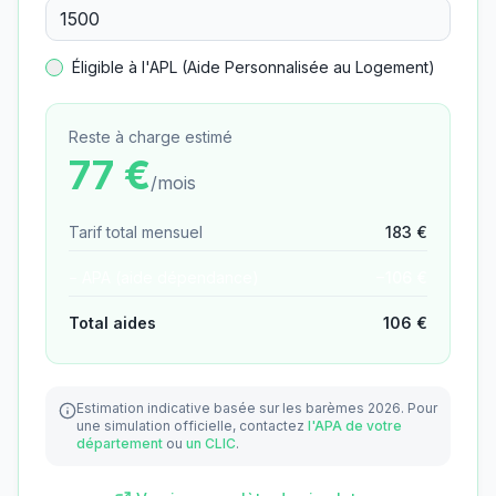
Éligible à l'APL (Aide Personnalisée au Logement)
Reste à charge estimé
77
€
/mois
Tarif total mensuel
183
€
− APA (aide dépendance)
−
106
€
Total aides
106
€
Estimation indicative basée sur les barèmes 2026.
Pour
une simulation officielle, contactez
l'APA de votre
département
ou
un CLIC
.