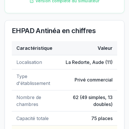
Version complète du simulateur
EHPAD Antinéa
en chiffres
Caractéristique
Valeur
Données clés de
EHPAD Antinéa
Localisation
La Redorte
,
Aude
(
11
)
Type
Privé commercial
d'établissement
Nombre de
62
(
49
simples,
13
chambres
doubles)
Capacité totale
75
places