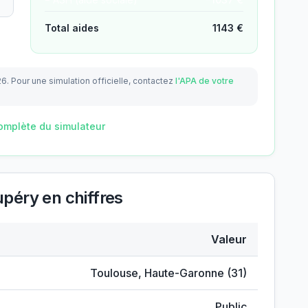
Total aides
1143
€
26.
Pour une simulation officielle, contactez
l'APA de votre
omplète du simulateur
upéry
en chiffres
Valeur
t-Exupéry
Toulouse
,
Haute-Garonne
(
31
)
Public