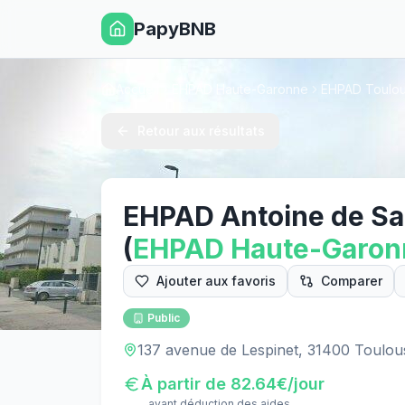
PapyBNB
Accueil
EHPAD Haute-Garonne
EHPAD Toulo
Retour aux résultats
EHPAD Antoine de Sa
(
EHPAD
Haute-Garon
Ajouter aux favoris
Comparer
Public
137 avenue de Lespinet, 31400 Toulou
À partir de
82.64
€/jour
avant déduction des aides