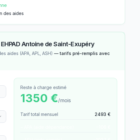
nne
n des aides
—
EHPAD Antoine de Saint-Exupéry
des aides (APA, APL, ASH)
— tarifs pré-remplis avec
Reste à charge estimé
1350
€
/mois
Tarif total mensuel
2493
€
− APA (aide dépendance)
−
106
€
− ASH (aide sociale)
−
1037
€