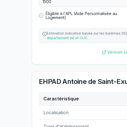
Éligible à l'APL (Aide Personnalisée au
Logement)
Estimation indicative basée sur les barèmes 20
département
ou
un CLIC
.
Version c
EHPAD Antoine de Saint-Ex
Caractéristique
Données clés de
EHPAD Antoine de Sain
Localisation
Type d'établissement