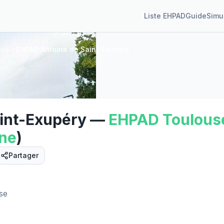
Liste EHPAD
Guide
Simu
use
EHPAD Antoine de Saint-Exupéry
int-Exupéry
—
EHPAD
Toulous
ne
)
Partager
Street View
se