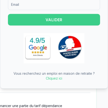
Formulaire d'inscription pour recevoir des informations sur le
opose l'hébergement permanent, l'hébergement
 de nuit. Cette diversité d'offres permet de
es personnes âgées et de leurs familles, que ce
VALIDER
répit temporaire.
Exupéry obtient une note de 3.7/5 basée sur 7
sfaction globale des familles qui ont choisi cet
Vous recherchez un emploi en maison de retraite ?
nt-Exupéry est un établissement de taille
Cliquez ici
 80 chambres.
inancer une partie du tarif dépendance