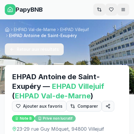
PapyBNB
Men
EHPAD Val-de-Marne
EHPAD Villejuif
Accueil
EHPAD Antoine de Saint-Exupéry
Retour aux résultats
EHPAD Antoine de Saint-
Exupéry
—
EHPAD
Villejuif
Street View
(
EHPAD
Val-de-Marne
)
Ajouter aux favoris
Comparer
Note
B
Privé non lucratif
23-29 rue Guy Môquet, 94800 Villejuif