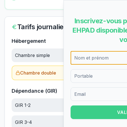
Inscrivez-vous p
Tarifs journaliers
EHPAD disponible
vo
Hébergement
Chambre simple
82.00
€/jour
Chambre double
Obtenir le tarif →
Dépendance (GIR)
Formulaire d'inscription pour 
GIR 1-2
24.69
€/jour
VAL
GIR 3-4
15.67
€/jour