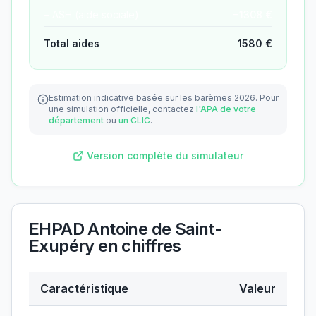
− ASH (aide sociale)
−
1308
€
Total aides
1580
€
Estimation indicative basée sur les barèmes 2026.
Pour
une simulation officielle, contactez
l'APA de votre
département
ou
un CLIC
.
Version complète du simulateur
EHPAD Antoine de Saint-
Exupéry
en chiffres
Caractéristique
Valeur
Données clés de
EHPAD Antoine de Saint-Exupéry