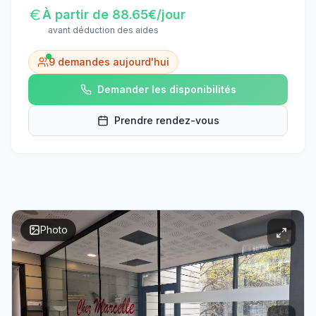
À partir de
88.65
€/jour
avant déduction des aides
9
demandes aujourd'hui
Demander les disponibilités
Prendre rendez-vous
Photo