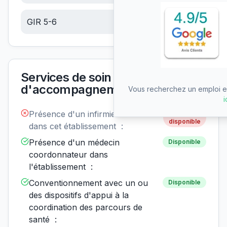
GIR 5-6
6.65
€/jour
Services de soin et
d'accompagnement
Vous recherchez un emploi en
i
Présence d'un infirmier de nuit
Non
disponible
dans cet établissement :
Présence d'un médecin
Disponible
coordonnateur dans
l'établissement :
Conventionnement avec un ou
Disponible
des dispositifs d'appui à la
coordination des parcours de
santé :