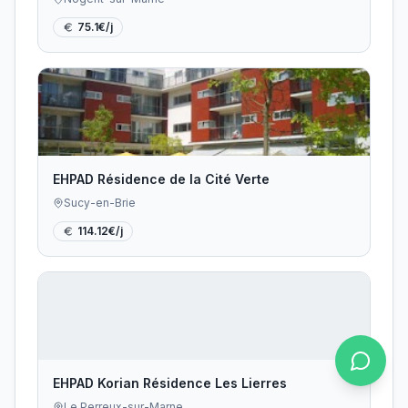
75.1
€/j
EHPAD Résidence de la Cité Verte
Sucy-en-Brie
114.12
€/j
EHPAD Korian Résidence Les Lierres
Le Perreux-sur-Marne