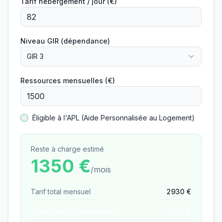
Tarif hébergement / jour (€)
Niveau GIR (dépendance)
GIR 3
Ressources mensuelles (€)
Éligible à l'APL (Aide Personnalisée au Logement)
Reste à charge estimé
1350
€
/mois
Tarif total mensuel
2930
€
− APA (aide dépendance)
−
272
€