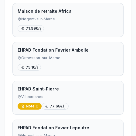
Maison de retraite Africa
Nogent-sur-Marne
71.99
€/j
EHPAD Fondation Favrier Amboile
Ormesson-sur-Marne
75.1
€/j
EHPAD Saint-Pierre
Villecresnes
Note
C
77.68
€/j
EHPAD Fondation Favier Lepoutre
Nogent-sur-Marne