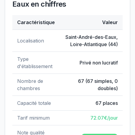
Eaux
en chiffres
Caractéristique
Valeur
Données clés de
EHPAD Aolys Saint-André-des-Eau
Saint-André-des-Eaux
,
Localisation
Loire-Atlantique
(
44
)
Type
Privé non lucratif
d'établissement
Nombre de
67
(
67
simples,
0
chambres
doubles)
Capacité totale
67
places
Tarif minimum
72.07
€/jour
Note qualité