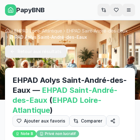
PapyBNB
Men
EHPAD Loire-Atlantique
EHPAD Saint-André-des-Eaux
Accueil
EHPAD Aolys Saint-André-des-Eaux
Retour aux résultats
EHPAD Aolys Saint-André-des-
Eaux
—
EHPAD
Saint-André-
des-Eaux
(
EHPAD
Loire-
Atlantique
)
Ajouter aux favoris
Comparer
Note
B
Privé non lucratif