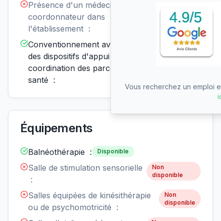
Présence d'un médecin
Non
disponible
coordonnateur dans
l'établissement :
Conventionnement avec un ou
Disponible
des dispositifs d'appui à la
coordination des parcours de
santé :
Vous recherchez un emploi en
i
Équipements
Balnéothérapie :
Disponible
Salle de stimulation sensorielle
Non
disponible
:
Salles équipées de kinésithérapie
Non
disponible
ou de psychomotricité :