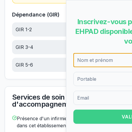
Dépendance (GIR)
Inscrivez-vous p
GIR 1-2
22.44
€/jour
EHPAD disponible
vo
GIR 3-4
14.24
€/jour
GIR 5-6
6.04
€/jour
Services de soin et
Formulaire d'inscription pour 
d'accompagnement
VAL
Présence d'un infirmier de nuit
Disponible
dans cet établissement :