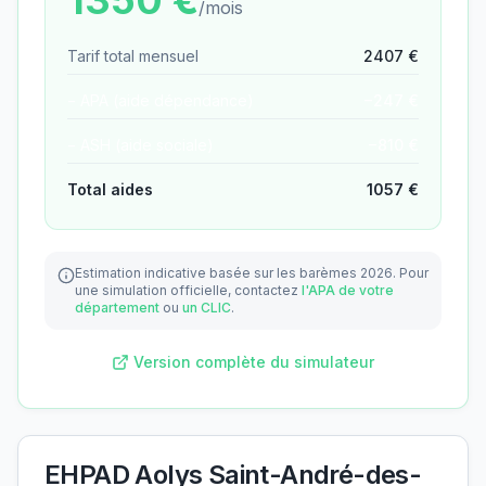
1350
€
/mois
Tarif total mensuel
2407
€
− APA (aide dépendance)
−
247
€
− ASH (aide sociale)
−
810
€
Total aides
1057
€
Estimation indicative basée sur les barèmes 2026.
Pour
une simulation officielle, contactez
l'APA de votre
département
ou
un CLIC
.
Version complète du simulateur
EHPAD Aolys Saint-André-des-