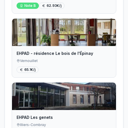
Note
B
62.93
€/j
EHPAD - résidence Le bois de l'Épinay
Vernouillet
65.1
€/j
EHPAD Les genets
Illiers-Combray