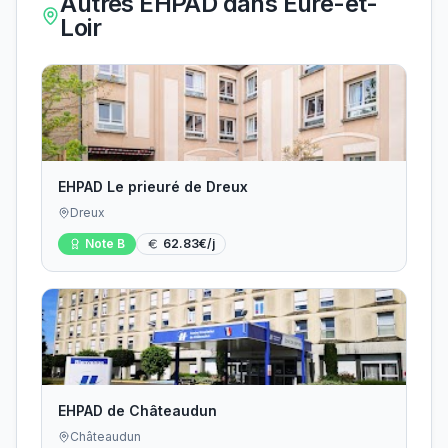
Autres EHPAD dans
Eure-et-
Loir
EHPAD Le prieuré de Dreux
Dreux
Note
B
62.83
€/j
EHPAD de Châteaudun
Châteaudun