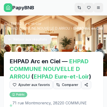
PapyBNB
Men
EHPAD Eure-et-Loir
Accueil
EHPAD COMMUNE NOUVELLE D ARROU
EHPAD Arc en Ciel
Retour aux résultats
EHPAD Arc en Ciel
—
EHPAD
COMMUNE NOUVELLE D
ARROU
(
EHPAD
Eure-et-Loir
)
Ajouter aux favoris
Comparer
Public
71 rue Montmorency, 28220 COMMUNE