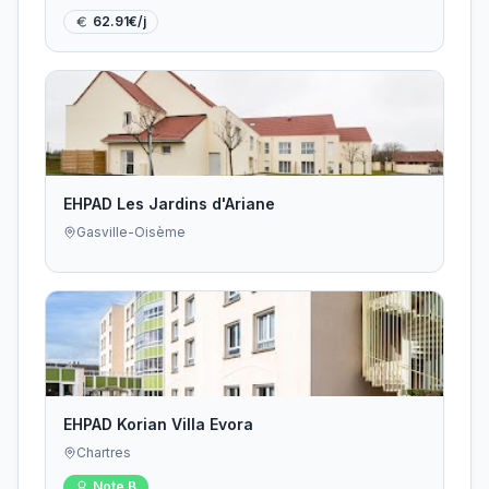
62.91
€/j
EHPAD Les Jardins d'Ariane
Gasville-Oisème
EHPAD Korian Villa Evora
Chartres
Note
B