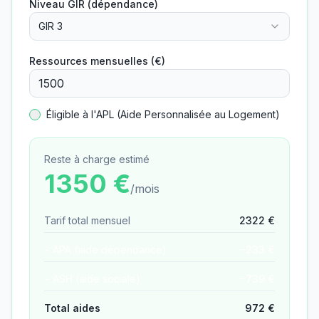
Niveau GIR (dépendance)
GIR 3
Ressources mensuelles (€)
Éligible à l'APL (Aide Personnalisée au Logement)
Reste à charge estimé
1350
€
/mois
Tarif total mensuel
2322
€
− APA (aide dépendance)
−
233
€
− ASH (aide sociale)
−
739
€
Total aides
972
€