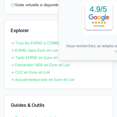
Visite virtuelle si disponible
Explorer
→ Tous les EHPAD à
COMMUNE NOUVELLE D ARROU
Vous recherchez un emploi en
→ EHPAD dans
Eure-et-Loir
i
→ Tarifs EHPAD en
Eure-et-Loir
→ Demander l'APA en
Eure-et-Loir
→ CLIC en
Eure-et-Loir
→ Accueil temporaire en
Eure-et-Loir
Guides & Outils