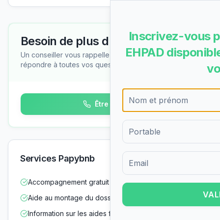
Inscrivez-vous p
Besoin de plus d'informations ?
EHPAD disponible
Un conseiller vous rappelle gratuitement pour
répondre à toutes vos questions
vo
Être rappelé
Services Papybnb
Formulaire d'inscription pour 
Accompagnement gratuit dans vos démarches
VAL
Aide au montage du dossier d'admission
Information sur les aides financières