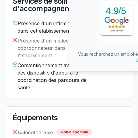
Services de soin et
d'accompagnement
Présence d'un infirmier de nuit
Disponible
dans cet établissement :
Présence d'un médecin
Non
disponible
coordonnateur dans
Vous recherchez un emploi en
l'établissement :
i
Conventionnement avec un ou
Disponible
des dispositifs d'appui à la
coordination des parcours de
santé :
Équipements
Balnéothérapie :
Non disponible