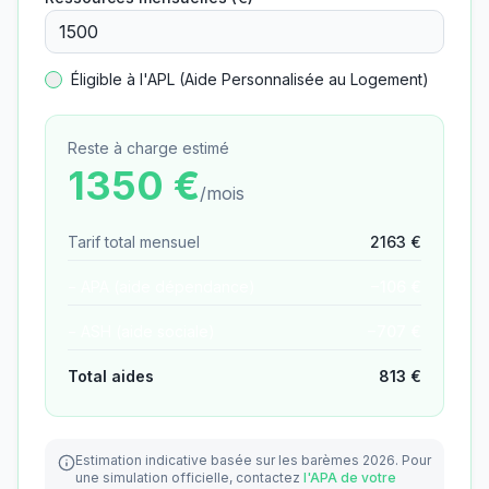
Éligible à l'APL (Aide Personnalisée au Logement)
Reste à charge estimé
1350
€
/mois
Tarif total mensuel
2163
€
− APA (aide dépendance)
−
106
€
− ASH (aide sociale)
−
707
€
Total aides
813
€
Estimation indicative basée sur les barèmes 2026.
Pour
une simulation officielle, contactez
l'APA de votre