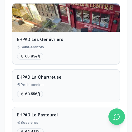
EHPAD Les Génévriers
Saint-Martory
65.83
€/j
EHPAD La Chartreuse
Pechbonnieu
63.55
€/j
EHPAD Le Pastourel
Bessières
62.43
€/j