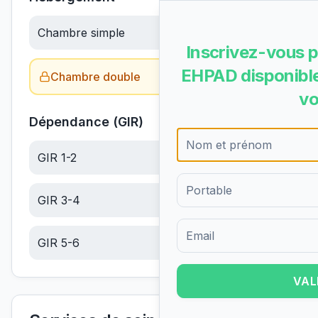
Chambre simple
65.83
€/jour
Inscrivez-vous p
EHPAD disponible
Chambre double
Obtenir le tarif →
vo
Dépendance (GIR)
GIR 1-2
6.10
€/jour
GIR 3-4
6.10
€/jour
GIR 5-6
6.10
€/jour
Formulaire d'inscription pour 
VAL