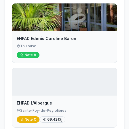
EHPAD Edenis Caroline Baron
Toulouse
Note
A
EHPAD L'Albergue
Sainte-Foy-de-Peyrolières
Note
C
69.42
€/j