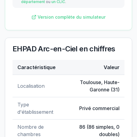
département
ou
un CLIC
.
Version complète du simulateur
EHPAD Arc-en-Ciel
en chiffres
Caractéristique
Valeur
Données clés de
EHPAD Arc-en-Ciel
Toulouse
,
Haute-
Localisation
Garonne
(
31
)
Type
Privé commercial
d'établissement
Nombre de
86
(
86
simples,
0
chambres
doubles)