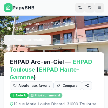
PapyBNB
Men
EHPAD Haute-Garonne
EHPAD Toulouse
Accueil
EHPAD Arc-en-Ciel
Retour aux résultats
EHPAD Arc-en-Ciel
—
EHPAD
Toulouse
(
EHPAD
Haute-
Street View
Garonne
)
Ajouter aux favoris
Comparer
Note
A
Privé commercial
12 rue Marie-Louise Dissard, 31000 Toulouse