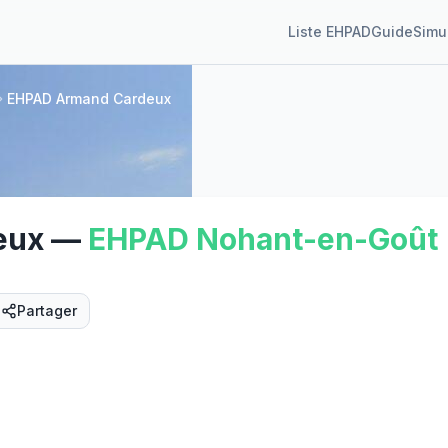
Liste EHPAD
Guide
Simu
EHPAD Armand Cardeux
eux
—
EHPAD
Nohant-en-Goût
Partager
Street View