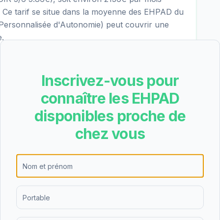
s. Ce tarif se situe dans la moyenne des EHPAD du
 Personnalisée d'Autonomie) peut couvrir une
e.
Inscrivez-vous pour
ébergement permanent, l'hébergement
 de nuit. Cette diversité d'offres permet de
connaître les EHPAD
es personnes âgées et de leurs familles, que ce
disponibles proche de
répit temporaire.
chez vous
tient une note de 4.7/5 basée sur 3 avis. Cette
eau de satisfaction des résidents et de leurs