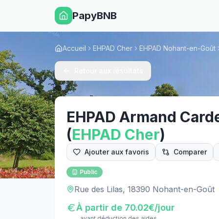
PapyBNB
Accueil
EHPAD Cher
EHPAD Nohant-en-Goût
Retour aux résultats
EHPAD Armand Card
(
EHPAD
Cher
)
Ajouter aux favoris
Comparer
Public
Rue des Lilas, 18390 Nohant-en-Goût
À partir de
70.02
€/jour
avant déduction des aides