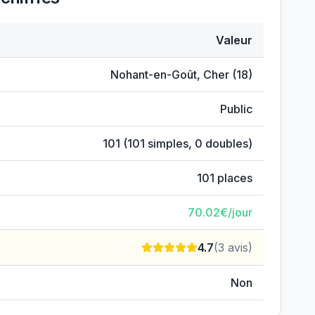
Valeur
ux
Nohant-en-Goût
,
Cher
(
18
)
Public
101
(
101
simples,
0
doubles)
101
places
70.02
€/jour
4.7
(
3
avis)
Non