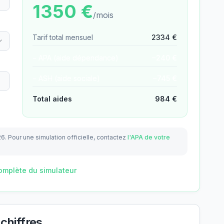
1350
€
/mois
Tarif total mensuel
2334
€
− APA (aide dépendance)
−
240
€
− ASH (aide sociale)
−
745
€
Total aides
984
€
26.
Pour une simulation officielle, contactez
l'APA de votre
omplète du simulateur
chiffres