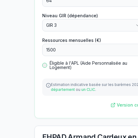
Niveau GIR (dépendance)
GIR 3
Ressources mensuelles (€)
Éligible à l'APL (Aide Personnalisée au
Logement)
Estimation indicative basée sur les barèmes 20
département
ou
un CLIC
.
Version c
EHPAD Armand Cardeux
en 