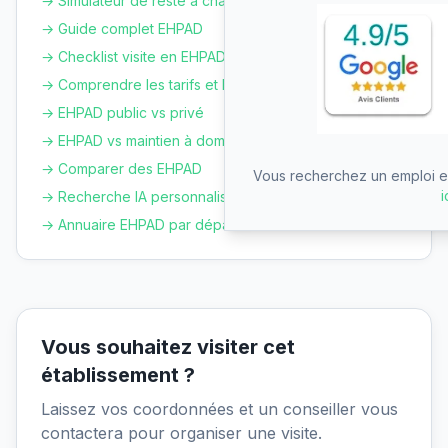
→ Simulateur de reste à charge
→ Guide complet EHPAD
→ Checklist visite en EHPAD
→ Comprendre les tarifs et le GIR
→ EHPAD public vs privé
→ EHPAD vs maintien à domicile
→ Comparer des EHPAD
Vous recherchez un emploi en
i
→ Recherche IA personnalisée
→ Annuaire EHPAD par département
Vous souhaitez visiter cet
établissement ?
Laissez vos coordonnées et un conseiller vous
contactera pour organiser une visite.