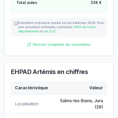
Total aides
238
€
Estimation indicative basée sur les barèmes 2026.
Pour
une simulation officielle, contactez
l'APA de votre
département
ou
un CLIC
.
Version complète du simulateur
EHPAD Artémis
en chiffres
Caractéristique
Valeur
Données clés de
EHPAD Artémis
Salins-les-Bains
,
Jura
Localisation
(
39
)