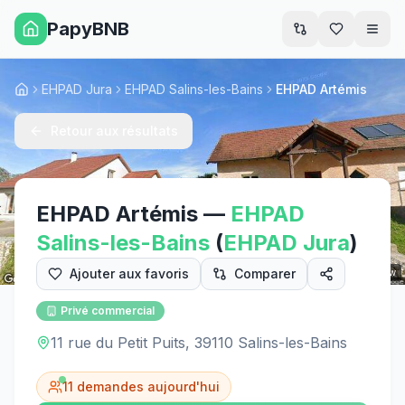
PapyBNB
Men
EHPAD Jura
EHPAD Salins-les-Bains
EHPAD Artémis
Accueil
Retour aux résultats
EHPAD Artémis
—
EHPAD
Salins-les-Bains
(
EHPAD
Jura
)
Ajouter aux favoris
Comparer
Street View
Privé commercial
11 rue du Petit Puits, 39110 Salins-les-Bains
11
demandes aujourd'hui