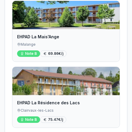
EHPAD La Mais'Ange
Malange
Note
B
69.86
€/j
EHPAD La Résidence des Lacs
Clairvaux-les-Lacs
Note
B
75.47
€/j