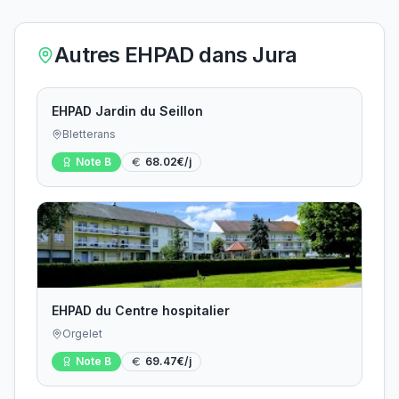
Autres EHPAD dans
Jura
EHPAD Jardin du Seillon
Bletterans
Note
B
68.02
€/j
EHPAD du Centre hospitalier
Orgelet
Note
B
69.47
€/j