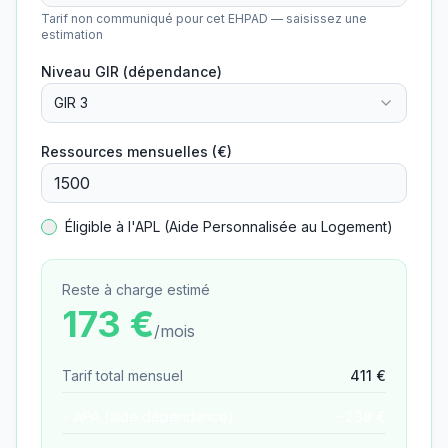
Tarif non communiqué pour cet EHPAD — saisissez une
estimation
Niveau GIR (dépendance)
GIR 3
Ressources mensuelles (€)
Éligible à l'APL (Aide Personnalisée au Logement)
Reste à charge estimé
173
€
/mois
Tarif total mensuel
411
€
− APA (aide dépendance)
−
238
€