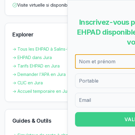
Visite virtuelle si disponible
Inscrivez-vous p
EHPAD disponible
Explorer
vo
→ Tous les EHPAD à
Salins-les-Bains
→ EHPAD dans
Jura
→ Tarifs EHPAD en
Jura
→ Demander l'APA en
Jura
→ CLIC en
Jura
→ Accueil temporaire en
Jura
Formulaire d'inscription pour 
VAL
Guides & Outils