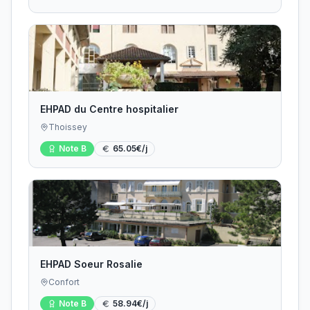
EHPAD du Centre hospitalier
Thoissey
Note
B
65.05
€/j
EHPAD Soeur Rosalie
Confort
Note
B
58.94
€/j