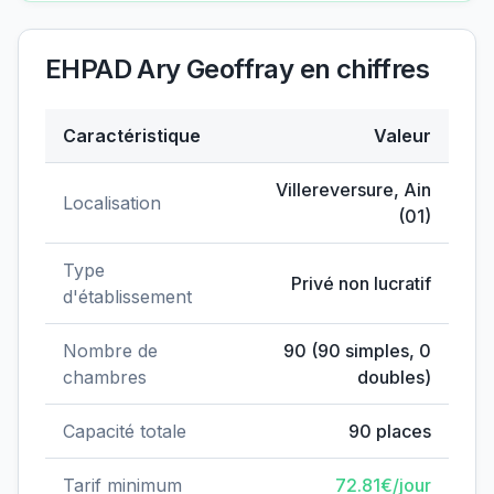
EHPAD Ary Geoffray
en chiffres
Caractéristique
Valeur
Données clés de
EHPAD Ary Geoffray
Villereversure
,
Ain
Localisation
(
01
)
Type
Privé non lucratif
d'établissement
Nombre de
90
(
90
simples,
0
chambres
doubles)
Capacité totale
90
places
Tarif minimum
72.81
€/jour