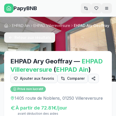
PapyBNB
Men
EHPAD Ain
EHPAD Villereversure
EHPAD Ary Geoffray
Accueil
Retour aux résultats
EHPAD Ary Geoffray
—
EHPAD
Villereversure
(
EHPAD
Ain
)
Ajouter aux favoris
Comparer
Street View
Privé non lucratif
1405 route de Noblens, 01250 Villereversure
À partir de
72.81
€/jour
avant déduction des aides