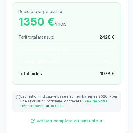
Reste à charge estimé
1350
€
/mois
Tarif total mensuel
2428
€
− APA (aide dépendance)
−
242
€
− ASH (aide sociale)
−
836
€
Total aides
1078
€
Estimation indicative basée sur les barèmes 2026.
Pour
une simulation officielle, contactez
l'APA de votre
département
ou
un CLIC
.
Version complète du simulateur