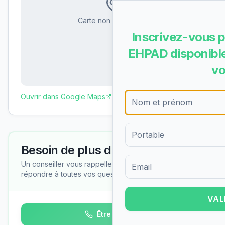
Carte non disponible
Inscrivez-vous p
EHPAD disponible
vo
Ouvrir dans Google Maps
Besoin de plus d'informations ?
Un conseiller vous rappelle gratuitement pour
répondre à toutes vos questions
Formulaire d'inscription pour 
VAL
Être rappelé