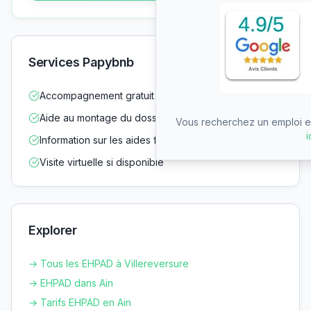
Services Papybnb
Accompagnement gratuit dans vos démarches
Aide au montage du dossier d'admission
Vous recherchez un emploi en
i
Information sur les aides financières
Visite virtuelle si disponible
Explorer
→ Tous les EHPAD à
Villereversure
→ EHPAD dans
Ain
→ Tarifs EHPAD en
Ain