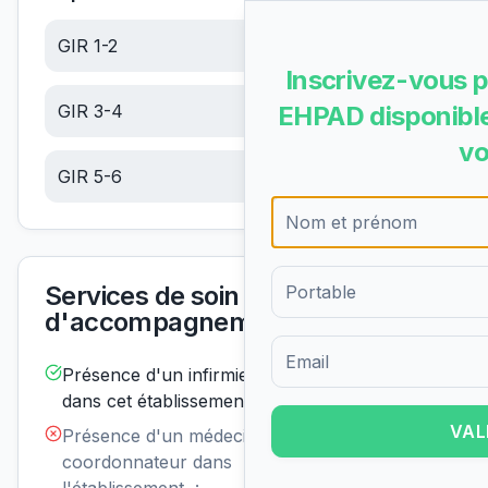
GIR 1-2
21.83
€/jour
Inscrivez-vous p
GIR 3-4
EHPAD disponible
13.85
€/jour
vo
GIR 5-6
5.88
€/jour
Services de soin et
d'accompagnement
Présence d'un infirmier de nuit
Disponible
Formulaire d'inscription pour 
dans cet établissement :
VAL
Présence d'un médecin
Non
disponible
coordonnateur dans