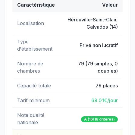
Caractéristique
Valeur
Données clés de
EHPAD Asialys
Hérouville-Saint-Clair
,
Localisation
Calvados
(
14
)
Type
Privé non lucratif
d'établissement
Nombre de
79
(
79
simples,
0
chambres
doubles)
Capacité totale
79
places
Tarif minimum
69.01
€/jour
Note qualité
A
(16/18 critères)
nationale