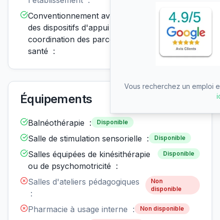
l'établissement :
Conventionnement avec un ou
Disponible
des dispositifs d'appui à la
coordination des parcours de
santé :
Vous recherchez un emploi en
i
Équipements
Balnéothérapie :
Disponible
Salle de stimulation sensorielle :
Disponible
Salles équipées de kinésithérapie
Disponible
ou de psychomotricité :
Salles d'ateliers pédagogiques
Non
disponible
:
Pharmacie à usage interne :
Non disponible