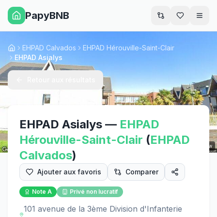
PapyBNB
Men
EHPAD Calvados
EHPAD Hérouville-Saint-Clair
Accueil
EHPAD Asialys
Retour aux résultats
EHPAD Asialys
—
EHPAD
Hérouville-Saint-Clair
(
EHPAD
Street View
Calvados
)
Ajouter aux favoris
Comparer
Note
A
Privé non lucratif
101 avenue de la 3ème Division d'Infanterie