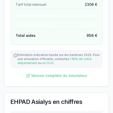
Tarif total mensuel
2306
€
− APA (aide dépendance)
−
240
€
− ASH (aide sociale)
−
715
€
Total aides
956
€
Estimation indicative basée sur les barèmes 2026.
Pour
une simulation officielle, contactez
l'APA de votre
département
ou
un CLIC
.
Version complète du simulateur
EHPAD Asialys
en chiffres