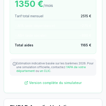
1350
€
/mois
Tarif total mensuel
2515
€
− APA (aide dépendance)
−
275
€
− ASH (aide sociale)
−
890
€
Total aides
1165
€
Estimation indicative basée sur les barèmes 2026.
Pour
une simulation officielle, contactez
l'APA de votre
département
ou
un CLIC
.
Version complète du simulateur