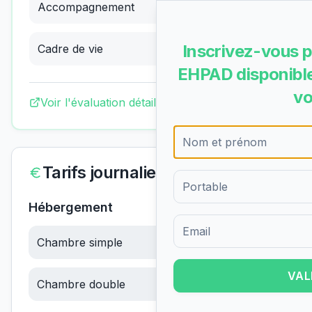
Accompagnement
3.66
/4
(
Excellent
)
Inscrivez-vous p
Cadre de vie
3.37
/4
(
Bon
)
EHPAD disponible
vo
Voir l'évaluation détaillée complète
Tarifs journaliers
Hébergement
Chambre simple
67.83
€/jour
Formulaire d'inscription pour 
VAL
Chambre double
67.83
€/jour