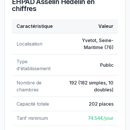
EHPAD Asselin Hedelin
en
chiffres
Caractéristique
Valeur
Données clés de
EHPAD Asselin Hedelin
Yvetot
,
Seine-
Localisation
Maritime
(
76
)
Type
Public
d'établissement
Nombre de
192
(
182
simples,
10
chambres
doubles)
Capacité totale
202
places
Tarif minimum
74.54
€/jour