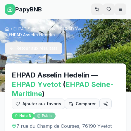
PapyBNB
Men
EHPAD Seine-Maritime
EHPAD Yvetot
Accueil
EHPAD Asselin Hedelin
Retour aux résultats
EHPAD Asselin Hedelin
—
EHPAD
Yvetot
(
EHPAD
Seine-
Street View
Maritime
)
Ajouter aux favoris
Comparer
Note
B
Public
7 rue du Champ de Courses, 76190 Yvetot