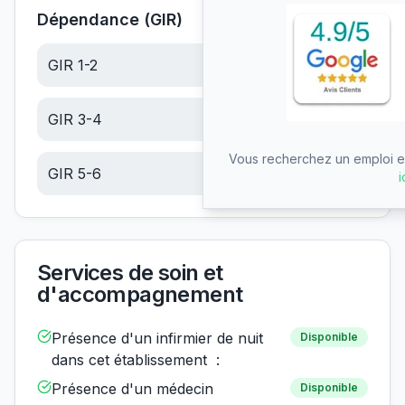
Dépendance (GIR)
GIR 1-2
24.93
€/jour
GIR 3-4
15.82
€/jour
Vous recherchez un emploi en
GIR 5-6
6.71
€/jour
i
Services de soin et
d'accompagnement
Présence d'un infirmier de nuit
Disponible
dans cet établissement :
Présence d'un médecin
Disponible