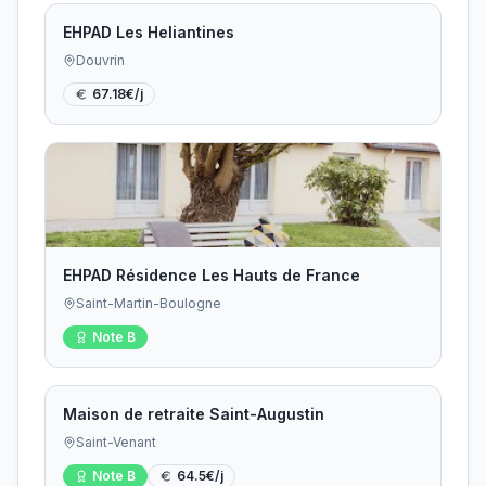
EHPAD Les Heliantines
Douvrin
67.18
€/j
EHPAD Résidence Les Hauts de France
Saint-Martin-Boulogne
Note
B
Maison de retraite Saint-Augustin
Saint-Venant
Note
B
64.5
€/j