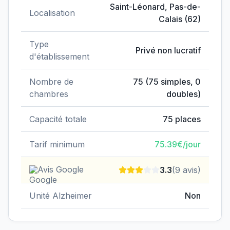
Données clés de
EHPAD Association Georges Honor
Saint-Léonard
,
Pas-de-
Localisation
Calais
(
62
)
Type
Privé non lucratif
d'établissement
Nombre de
75
(
75
simples,
0
chambres
doubles)
Capacité totale
75
places
Tarif minimum
75.39
€/jour
Avis Google
3.3
(
9
avis)
Unité Alzheimer
Non