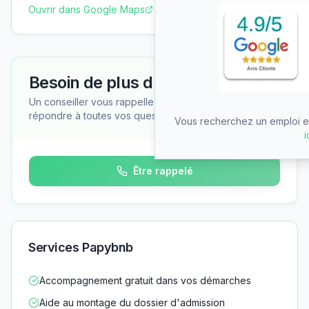
Ouvrir dans Google Maps
Besoin de plus d'informations ?
Un conseiller vous rappelle gratuitement pour
répondre à toutes vos questions
Vous recherchez un emploi en
i
Être rappelé
Services Papybnb
Accompagnement gratuit dans vos démarches
Aide au montage du dossier d'admission