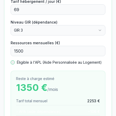
Tarif hébergement / jour (€)
Niveau GIR (dépendance)
GIR 3
Ressources mensuelles (€)
Éligible à l'APL (Aide Personnalisée au Logement)
Reste à charge estimé
1350
€
/mois
Tarif total mensuel
2253
€
− APA (aide dépendance)
−
106
€