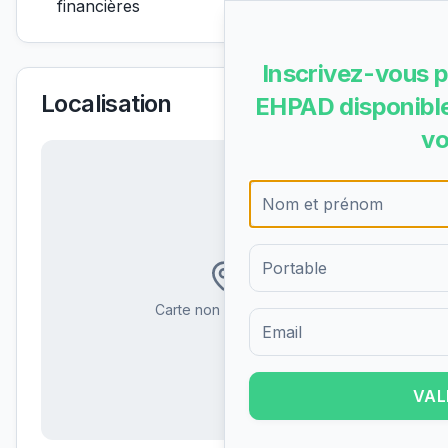
financières
Inscrivez-vous p
Localisation
EHPAD disponible
vo
Carte non disponible
Formulaire d'inscription pour 
VAL