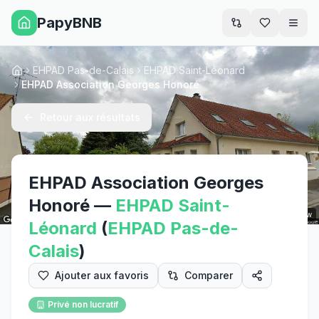
PapyBNB
Men
EHPAD Pas-de-Calais
EHPAD Saint-Léonard
Accueil
EHPAD Association Georges Honoré
Retour aux résultats
EHPAD Association Georges
Honoré
—
EHPAD
Saint-
Street View
Léonard
(
EHPAD
Pas-de-
Calais
)
Ajouter aux favoris
Comparer
Privé non lucratif