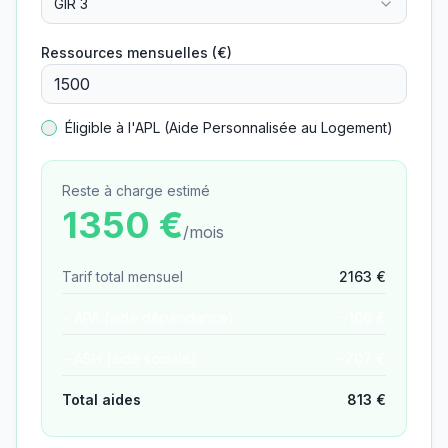
GIR 3
Ressources mensuelles (€)
Éligible à l'APL (Aide Personnalisée au Logement)
Reste à charge estimé
1350
€
/mois
Tarif total mensuel
2163
€
− APA (aide dépendance)
−
106
€
− ASH (aide sociale)
−
707
€
Total aides
813
€