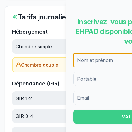
Tarifs journaliers
Inscrivez-vous p
EHPAD disponible
Hébergement
vo
Chambre simple
65.83
€/jour
Chambre double
Obtenir le tarif →
Dépendance (GIR)
GIR 1-2
6.10
€/jour
Formulaire d'inscription pour 
GIR 3-4
6.10
€/jour
VAL