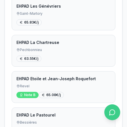
EHPAD Les Génévriers
Saint-Martory
65.83
€/j
EHPAD La Chartreuse
Pechbonnieu
63.55
€/j
EHPAD Etoile et Jean-Joseph Roquefort
Revel
Note
B
65.08
€/j
EHPAD Le Pastourel
Bessières