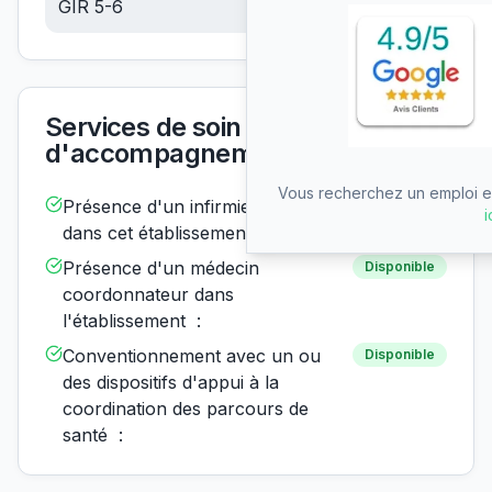
GIR 5-6
6.10
€/jour
Services de soin et
d'accompagnement
Vous recherchez un emploi en
Présence d'un infirmier de nuit
Disponible
i
dans cet établissement :
Présence d'un médecin
Disponible
coordonnateur dans
l'établissement :
Conventionnement avec un ou
Disponible
des dispositifs d'appui à la
coordination des parcours de
santé :