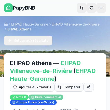
PapyBNB
Men
EHPAD Haute-Garonne
EHPAD Villeneuve-de-Rivière
Accueil
EHPAD Athéna
Retour aux résultats
EHPAD Athéna
—
EHPAD
Villeneuve-de-Rivière
(
EHPAD
Street View
Haute-Garonne
)
Ajouter aux favoris
Comparer
Note
B
Privé commercial
Groupe Émeis (ex-Orpéa)