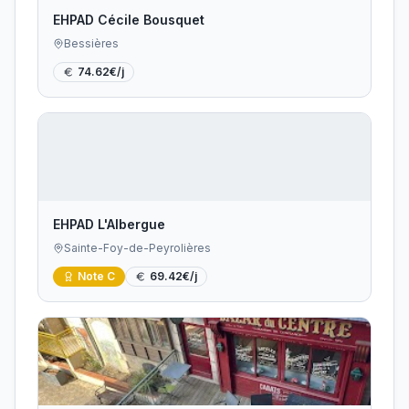
EHPAD Cécile Bousquet
Bessières
74.62
€/j
EHPAD L'Albergue
Sainte-Foy-de-Peyrolières
Note
C
69.42
€/j