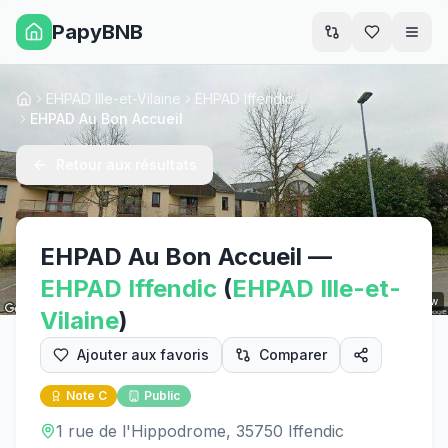
PapyBNB
Men
EHPAD Ille-et-Vilaine
EHPAD Iffendic
Accueil
EHPAD Au Bon Accueil
Retour aux résultats
EHPAD Au Bon Accueil
—
EHPAD
Iffendic
(
EHPAD
Ille-et-
Street View
Vilaine
)
Ajouter aux favoris
Comparer
Note
C
Public
1 rue de l'Hippodrome, 35750 Iffendic