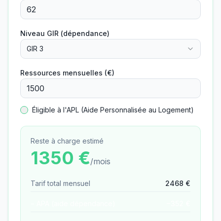
Niveau GIR (dépendance)
GIR 3
Ressources mensuelles (€)
Éligible à l'APL (Aide Personnalisée au Logement)
Reste à charge estimé
1350
€
/mois
Tarif total mensuel
2468
€
− APA (aide dépendance)
−
352
€