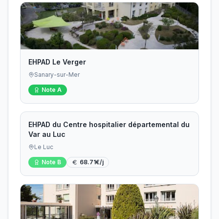
EHPAD Le Verger
Sanary-sur-Mer
Note
A
EHPAD du Centre hospitalier départemental du
Var au Luc
Le Luc
Note
B
68.71
€/j