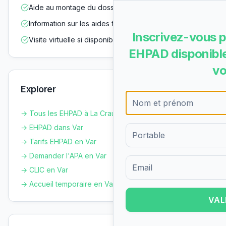
Aide au montage du dossier d'admission
Information sur les aides financières
Inscrivez-vous p
Visite virtuelle si disponible
EHPAD disponible
vo
Explorer
→ Tous les EHPAD à
La Crau
→ EHPAD dans
Var
→ Tarifs EHPAD en
Var
→ Demander l'APA en
Var
→ CLIC en
Var
Formulaire d'inscription pour 
→ Accueil temporaire en
Var
VAL