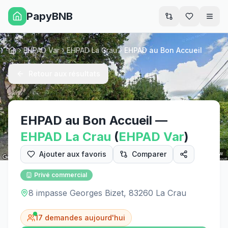
PapyBNB
Men
EHPAD Var
EHPAD La Crau
EHPAD au Bon Accueil
Accueil
Retour aux résultats
EHPAD au Bon Accueil
—
EHPAD
La Crau
(
EHPAD
Var
)
Ajouter aux favoris
Comparer
Street View
Privé commercial
8 impasse Georges Bizet, 83260 La Crau
17
demandes aujourd'hui