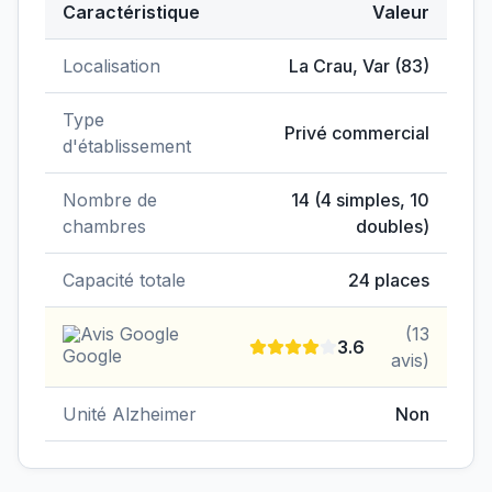
Caractéristique
Valeur
Données clés de
EHPAD au Bon Accueil
Localisation
La Crau
,
Var
(
83
)
Type
Privé commercial
d'établissement
Nombre de
14
(
4
simples,
10
chambres
doubles)
Capacité totale
24
places
Avis Google
(
13
3.6
avis)
Unité Alzheimer
Non