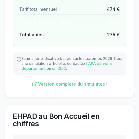
Tarif total mensuel
474
€
− APA (aide dépendance)
−
275
€
Total aides
275
€
Estimation indicative basée sur les barèmes 2026.
Pour
une simulation officielle, contactez
l'APA de votre
département
ou
un CLIC
.
Version complète du simulateur
EHPAD au Bon Accueil
en
chiffres