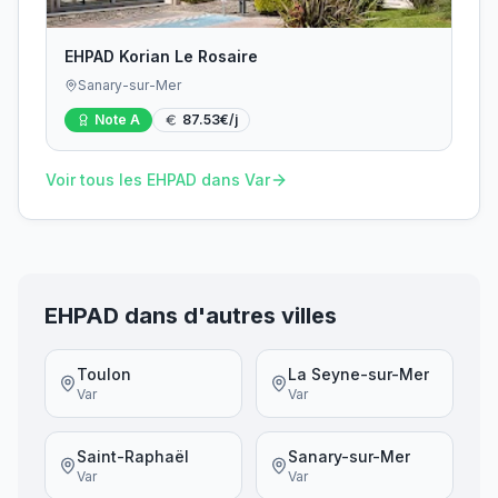
EHPAD Korian Le Rosaire
Sanary-sur-Mer
Note
A
87.53
€/j
Voir tous les EHPAD dans
Var
EHPAD dans d'autres villes
Toulon
La Seyne-sur-Mer
Var
Var
Saint-Raphaël
Sanary-sur-Mer
Var
Var