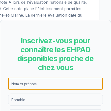
e A lors de l'évaluation nationale de qualité,
). Cette note place l'établissement parmi les
e-et-Marne. La dernière évaluation date du
Inscrivez-vous pour
re les résultats suivants pour EHPAD Au Fil du
connaître les EHPAD
- excellent), nutrition (3.9/4 - excellent), cadre
(4.0/4 - excellent). Les points forts de
disponibles proche de
iés dans les critères les mieux notés.
chez vous
ébergement permanent, l'hébergement
versité d'offres permet de s'adapter aux
gées et de leurs familles, que ce soit pour un
aire.