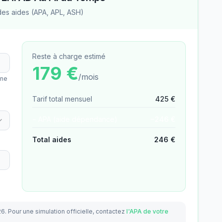
des aides (APA, APL, ASH)
Reste à charge estimé
179
€
/mois
une
Tarif total mensuel
425
€
− APA (aide dépendance)
−
246
€
Total aides
246
€
26.
Pour une simulation officielle, contactez
l'APA de votre