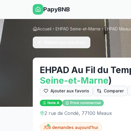
PapyBNB
Accueil
EHPAD Seine-et-Marne
EHPAD Meau
Retour aux résultats
EHPAD Au Fil du Tem
Seine-et-Marne
)
Ajouter aux favoris
Comparer
Note
A
Privé commercial
2 rue de Condé, 77100 Meaux
6
demandes aujourd'hui