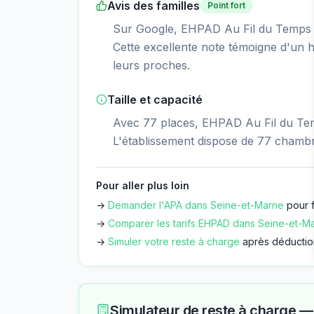
Avis des familles
Point fort
Sur Google, EHPAD Au Fil du Temps ob
Cette excellente note témoigne d'un ha
leurs proches.
Taille et capacité
Avec 77 places, EHPAD Au Fil du Tem
L'établissement dispose de 77 chamb
Pour aller plus loin
→
Demander l'APA dans
Seine-et-Marne
pour f
→
Comparer les tarifs EHPAD dans
Seine-et-M
→
Simuler votre reste à charge
après déductio
Simulateur de reste à charge 