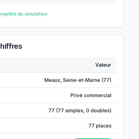
omplète du simulateur
hiffres
Valeur
s
Meaux
,
Seine-et-Marne
(
77
)
Privé commercial
77
(
77
simples,
0
doubles)
77
places