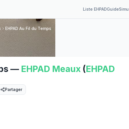
Liste EHPAD
Guide
Simu
x
EHPAD Au Fil du Temps
ps
—
EHPAD
Meaux
(
EHPAD
Partager
Street View