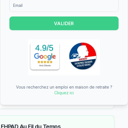
Formulaire d'inscription pour recevoir des informations sur le
tient une note de 4.6/5 basée sur 120 avis.
ut niveau de satisfaction des résidents et de
VALIDER
ps est un établissement de taille moyenne.
res.
inancer une partie du tarif dépendance
Vous recherchez un emploi en maison de retraite ?
arne
Cliquez ici
n des aides
—
EHPAD Au Fil du Temps