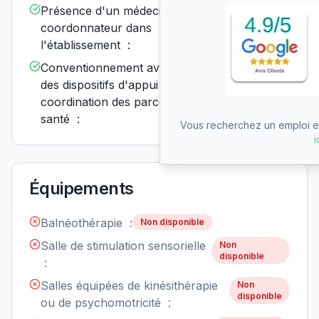
Présence d'un médecin
Disponible
coordonnateur dans
l'établissement :
Conventionnement avec un ou
Disponible
des dispositifs d'appui à la
coordination des parcours de
santé :
Vous recherchez un emploi en
i
Équipements
Balnéothérapie :
Non disponible
Salle de stimulation sensorielle
Non
disponible
:
Salles équipées de kinésithérapie
Non
disponible
ou de psychomotricité :