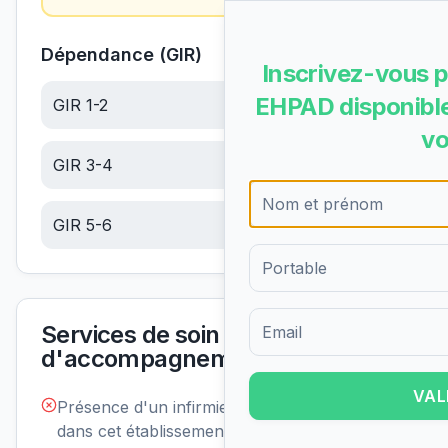
Dépendance (GIR)
Inscrivez-vous p
EHPAD disponible
GIR 1-2
6.10
€/jour
vo
GIR 3-4
6.10
€/jour
GIR 5-6
6.10
€/jour
Services de soin et
Formulaire d'inscription pour 
d'accompagnement
VAL
Présence d'un infirmier de nuit
Non
disponible
dans cet établissement :