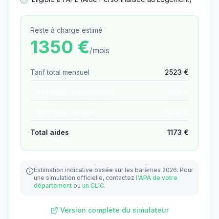
Reste à charge estimé
1350
€
/mois
Tarif total mensuel
2523
€
− APA (aide dépendance)
−
106
€
− ASH (aide sociale)
−
1067
€
Total aides
1173
€
Estimation indicative basée sur les barèmes 2026.
Pour
une simulation officielle, contactez
l'APA de votre
département
ou
un CLIC
.
Version complète du simulateur