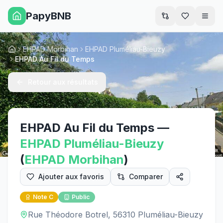
PapyBNB
Men
EHPAD Morbihan
EHPAD Pluméliau-Bieuzy
Accueil
EHPAD Au Fil du Temps
Retour aux résultats
EHPAD Au Fil du Temps
—
EHPAD
Pluméliau-Bieuzy
Street View
(
EHPAD
Morbihan
)
Ajouter aux favoris
Comparer
Note
C
Public
Rue Théodore Botrel, 56310 Pluméliau-Bieuzy