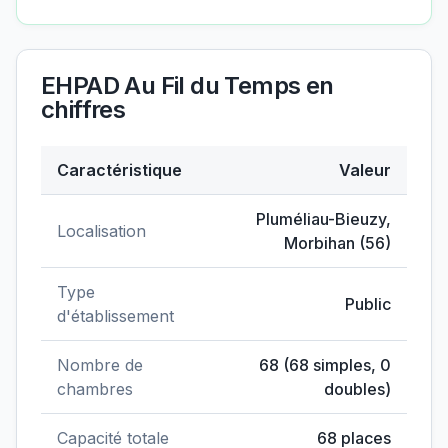
EHPAD Au Fil du Temps
en
chiffres
Caractéristique
Valeur
Données clés de
EHPAD Au Fil du Temps
Pluméliau-Bieuzy
,
Localisation
Morbihan
(
56
)
Type
Public
d'établissement
Nombre de
68
(
68
simples,
0
chambres
doubles)
Capacité totale
68
places