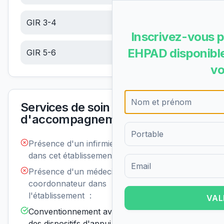
GIR 3-4
14.88
€/jour
Inscrivez-vous p
EHPAD disponible
GIR 5-6
6.31
€/jour
vo
Services de soin et
d'accompagnement
Présence d'un infirmier de nuit
Non
disponible
dans cet établissement :
Présence d'un médecin
Non
Formulaire d'inscription pour 
disponible
coordonnateur dans
l'établissement :
VAL
Conventionnement avec un ou
Disponible
des dispositifs d'appui à la