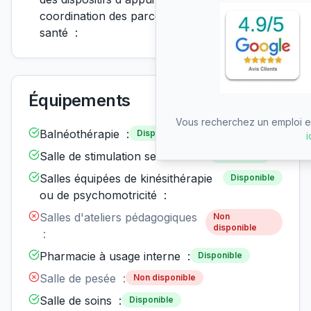
coordination des parcours de
santé :
Équipements
Vous recherchez un emploi en
Balnéothérapie :
Disponible
i
Salle de stimulation sensorielle :
Disponible
Salles équipées de kinésithérapie
Disponible
ou de psychomotricité :
Salles d'ateliers pédagogiques
Non
disponible
:
Pharmacie à usage interne :
Disponible
Salle de pesée :
Non disponible
Salle de soins :
Disponible