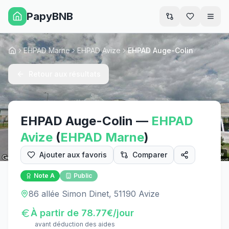
PapyBNB
Men
EHPAD Marne
EHPAD Avize
EHPAD Auge-Colin
Accueil
Retour aux résultats
EHPAD Auge-Colin
—
EHPAD
Avize
(
EHPAD
Marne
)
Ajouter aux favoris
Comparer
Street View
Note
A
Public
86 allée Simon Dinet, 51190 Avize
À partir de
78.77
€/jour
avant déduction des aides