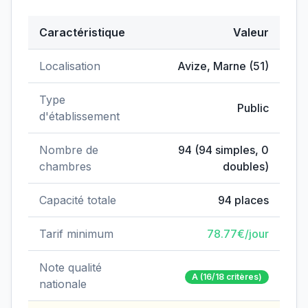
Caractéristique
Valeur
Données clés de
EHPAD Auge-Colin
Localisation
Avize
,
Marne
(
51
)
Type
Public
d'établissement
Nombre de
94
(
94
simples,
0
chambres
doubles)
Capacité totale
94
places
Tarif minimum
78.77
€/jour
Note qualité
A
(16/18 critères)
nationale