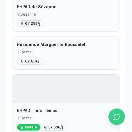
EHPAD de Sézanne
Sézanne
67.29
€/j
Résidence Marguerite Rousselet
Reims
62.86
€/j
EHPAD Tiers Temps
Reims
Note
A
57.59
€/j