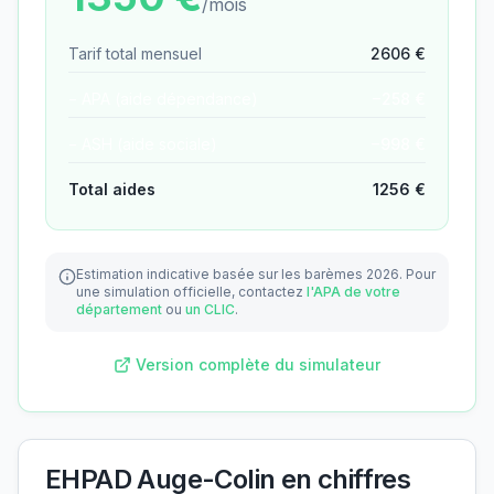
/mois
Tarif total mensuel
2606
€
− APA (aide dépendance)
−
258
€
− ASH (aide sociale)
−
998
€
Total aides
1256
€
Estimation indicative basée sur les barèmes 2026.
Pour
une simulation officielle, contactez
l'APA de votre
département
ou
un CLIC
.
Version complète du simulateur
EHPAD Auge-Colin
en chiffres