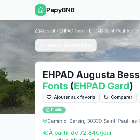
PapyBNB
Accueil
EHPAD Gard
EHPAD Saint-Paul-les-Fo
Retour aux résultats
EHPAD Augusta Bes
Fonts
(
EHPAD
Gard
)
Ajouter aux favoris
Comparer
Public
Camin di Sarsin, 30330 Saint-Paul-les
À partir de
72.84
€/jour
avant déduction des aides