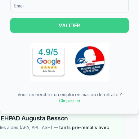
Formulaire d'inscription pour recevoir des informations sur le
VALIDER
n est un établissement de taille moyenne.
individuelles et 2 chambres doubles, offrant
t le budget.
e partie du tarif dépendance
n des aides
Vous recherchez un emploi en maison de retraite ?
Cliquez ici
—
EHPAD Augusta Besson
des aides (APA, APL, ASH)
— tarifs pré-remplis avec