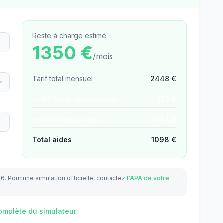
Reste à charge estimé
1350
€
/mois
Tarif total mensuel
2448
€
− APA (aide dépendance)
−
253
€
− ASH (aide sociale)
−
844
€
Total aides
1098
€
26.
Pour une simulation officielle, contactez
l'APA de votre
omplète du simulateur