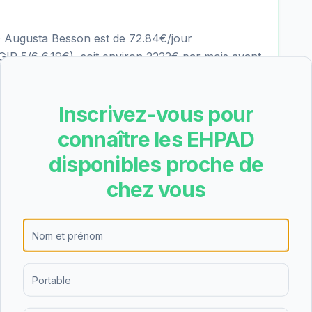
D Augusta Besson est de 72.84€/jour
R 5/6 6.19€), soit environ 2222€ par mois avant
tarif se situe dans la moyenne des EHPAD du
 Personnalisée d'Autonomie) peut couvrir une
Inscrivez-vous pour
e.
connaître les EHPAD
disponibles proche de
bergement permanent, l'hébergement
chez vous
 de nuit. Cette diversité d'offres permet de
es personnes âgées et de leurs familles, que ce
répit temporaire.
tient une note de 4.2/5 basée sur 6 avis. Cette
obale des familles qui ont choisi cet