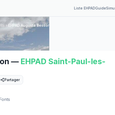
Liste EHPAD
Guide
Simu
nts
EHPAD Augusta Besson
son
—
EHPAD
Saint-Paul-les-
Partager
Street View
-Fonts