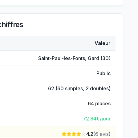
hiffres
Valeur
n
Saint-Paul-les-Fonts
,
Gard
(
30
)
Public
62
(
60
simples,
2
doubles)
64
places
72.84
€/jour
4.2
(
6
avis)