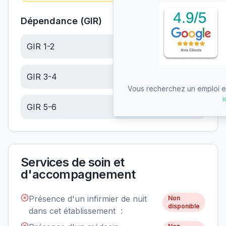
Dépendance (GIR)
GIR 1-2
20.50
€/jour
GIR 3-4
13.01
€/jour
Vous recherchez un emploi en
i
GIR 5-6
5.52
€/jour
Services de soin et
d'accompagnement
Présence d'un infirmier de nuit
Non
disponible
dans cet établissement :