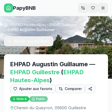
PapyBNB
Men
EHPAD Hautes-Alpes
EHPAD Guillestre
Accueil
EHPAD Augustin Guillaume
Retour aux résultats
EHPAD Augustin Guillaume
—
EHPAD
Guillestre
(
EHPAD
Street View
Hautes-Alpes
)
Ajouter aux favoris
Comparer
Note
A
Public
Chemin du Queyron, 05600 Guillestre