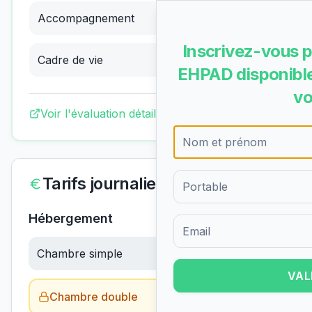
Accompagnement
4.00
/4
(
Excellent
)
Inscrivez-vous p
Cadre de vie
4.00
/4
(
Excellent
)
EHPAD disponible
vo
Voir l'évaluation détaillée complète
Tarifs journaliers
Hébergement
Formulaire d'inscription pour 
Chambre simple
64.67
€/jour
VAL
Chambre double
Obtenir le tarif →