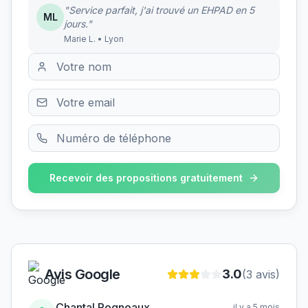
"Service parfait, j'ai trouvé un EHPAD en 5
ML
jours."
Marie L. • Lyon
Recevoir des propositions gratuitement
Avis Google
3.0
(
3
avis)
Chantal Pogneaux
il y a 5 mois