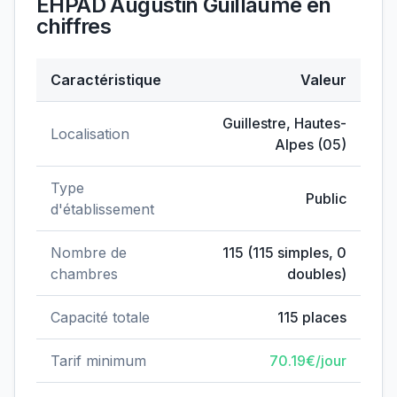
EHPAD Augustin Guillaume
en
chiffres
Caractéristique
Valeur
Données clés de
EHPAD Augustin Guillaume
Guillestre
,
Hautes-
Localisation
Alpes
(
05
)
Type
Public
d'établissement
Nombre de
115
(
115
simples,
0
chambres
doubles)
Capacité totale
115
places
Tarif minimum
70.19
€/jour