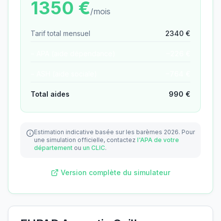
1350
€
/mois
Tarif total mensuel
2340
€
− APA (aide dépendance)
−
226
€
− ASH (aide sociale)
−
764
€
Total aides
990
€
Estimation indicative basée sur les barèmes 2026.
Pour
une simulation officielle, contactez
l'APA de votre
département
ou
un CLIC
.
Version complète du simulateur