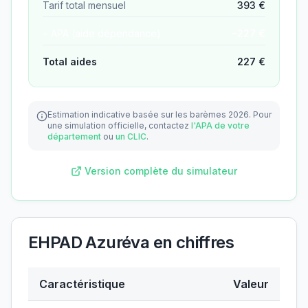
Tarif total mensuel
393
€
− APA (aide dépendance)
−
227
€
Total aides
227
€
Estimation indicative basée sur les barèmes 2026.
Pour
une simulation officielle, contactez
l'APA de votre
département
ou
un CLIC
.
Version complète du simulateur
EHPAD Azuréva
en chiffres
Caractéristique
Valeur