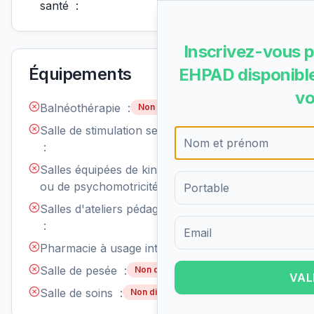
santé :
Inscrivez-vous p
Équipements
EHPAD disponible
vo
Balnéothérapie :
Non disponible
Salle de stimulation sensorielle
Non
disponible
:
Salles équipées de kinésithérapie
Non
disponible
ou de psychomotricité :
Salles d'ateliers pédagogiques
Non
disponible
:
Formulaire d'inscription pour 
Pharmacie à usage interne :
Non disponible
Salle de pesée :
Non disponible
VAL
Salle de soins :
Non disponible