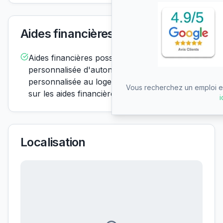
Aides financières acceptées
Aides financières possiblesAPA (allocation
personnalisée d'autonomie) APL (aide
personnalisée au logement) En savoir plus
Vous recherchez un emploi en
sur les aides financières
i
Localisation