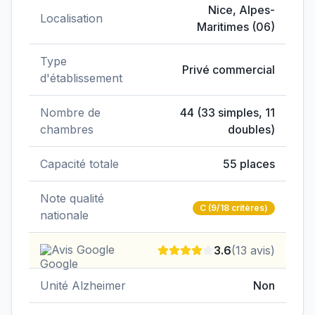
Données clés de
EHPAD Azuréva
Nice
,
Alpes-
Localisation
Maritimes
(
06
)
Type
Privé commercial
d'établissement
Nombre de
44
(
33
simples,
11
chambres
doubles)
Capacité totale
55
places
Note qualité
C
(9/18 critères)
nationale
Avis Google
3.6
(
13
avis)
Unité Alzheimer
Non