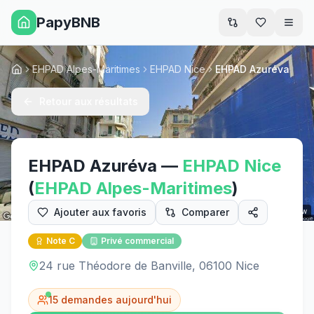
PapyBNB
Men
EHPAD Alpes-Maritimes
EHPAD Nice
EHPAD Azuréva
Accueil
Retour aux résultats
EHPAD Azuréva
—
EHPAD
Nice
(
EHPAD
Alpes-Maritimes
)
Ajouter aux favoris
Comparer
Street View
Note
C
Privé commercial
24 rue Théodore de Banville, 06100 Nice
15
demandes aujourd'hui