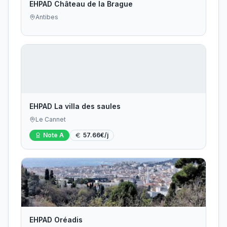
EHPAD Château de la Brague
Antibes
EHPAD La villa des saules
Le Cannet
Note
A
57.66
€/j
EHPAD Oréadis