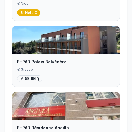
Nice
Note
C
EHPAD Palais Belvédère
Grasse
59.16
€/j
EHPAD Résidence Ancilla