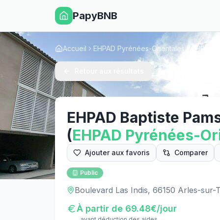
PapyBNB
Accueil
EHPAD Pyrénées-Orientales
EHPAD A
Retour aux résultats
EHPAD Baptiste Pam
(
EHPAD
Pyrénées-Ori
Ajouter aux favoris
Comparer
Public
Boulevard Las Indis, 66150 Arles-sur-
À partir de
69.48
€/jour
avant déduction des aides