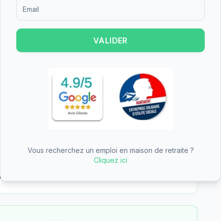
rgement permanent, l'hébergement temporaire,
Formulaire d'inscription pour recevoir des informations sur le
tte diversité d'offres permet de s'adapter aux
gées et de leurs familles, que ce soit pour un
aire.
VALIDER
 est un établissement de taille moyenne.
individuelles et 3 chambres doubles, offrant
t le budget.
Vous recherchez un emploi en maison de retraite ?
our financer une partie du tarif dépendance
Cliquez ici
ientales
n des aides