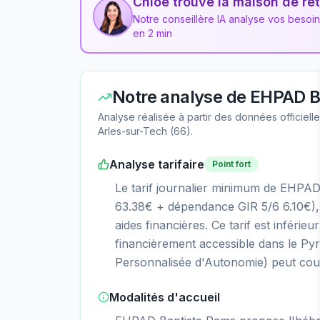
Chloé trouve la maison de ret
Notre conseillère IA analyse vos besoi
en 2 min
Notre analyse de
EHPAD B
Analyse réalisée à partir des données officiel
Arles-sur-Tech
(
66
).
Analyse tarifaire
Point fort
Le tarif journalier minimum de EHPA
63.38€ + dépendance GIR 5/6 6.10€), 
aides financières. Ce tarif est inférie
financièrement accessible dans le Pyr
Personnalisée d'Autonomie) peut couvr
Modalités d'accueil