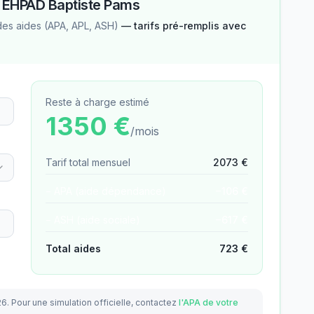
—
EHPAD Baptiste Pams
des aides (APA, APL, ASH)
— tarifs pré-remplis avec
Reste à charge estimé
1350
€
/mois
Tarif total mensuel
2073
€
− APA (aide dépendance)
−
106
€
− ASH (aide sociale)
−
617
€
Total aides
723
€
26.
Pour une simulation officielle, contactez
l'APA de votre