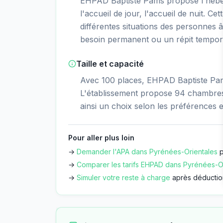
EHPAD Baptiste Pams propose l'hébe
l'accueil de jour, l'accueil de nuit. Ce
différentes situations des personnes â
besoin permanent ou un répit tempor
Taille et capacité
Avec 100 places, EHPAD Baptiste Pams
L'établissement propose 94 chambres 
ainsi un choix selon les préférences e
Pour aller plus loin
→
Demander l'APA dans
Pyrénées-Orientales
p
→
Comparer les tarifs EHPAD dans
Pyrénées-Or
→
Simuler votre reste à charge
après déductio