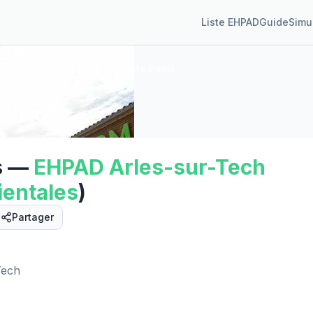
Liste EHPAD
Guide
Simu
rles-sur-Tech
EHPAD Baptiste Pams
s
—
EHPAD
Arles-sur-Tech
entales
)
Partager
Street View
Tech