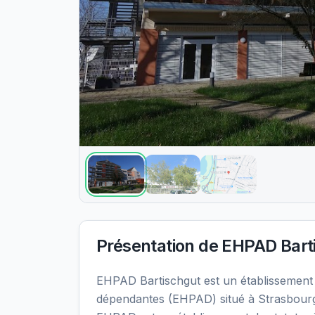
Présentation de
EHPAD Bart
EHPAD Bartischgut est un établissemen
dépendantes (EHPAD) situé à Strasbourg