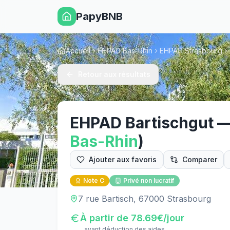
PapyBNB
Accueil
EHPAD Bas-Rhin
EHPAD Strasbourg
Retour aux résultats
EHPAD Bartischgut
Bas-Rhin
)
Ajouter aux favoris
Comparer
Note
C
Privé non lucratif
7 rue Bartisch, 67000 Strasbourg
À partir de
78.69
€/jour
avant déduction des aides