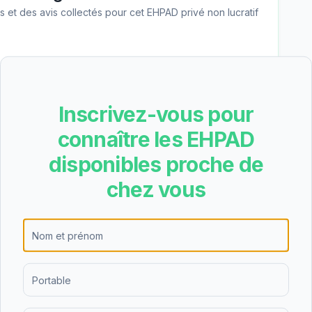
les et des avis collectés pour cet EHPAD
privé non lucratif
nale, EHPAD Bartischgut a obtenu la note C avec
te note moyenne indique un niveau de qualité
Inscrivez-vous pour
on identifiés.
connaître les EHPAD
disponibles proche de
e les résultats suivants pour EHPAD Bartischgut :
chez vous
sant), nutrition (2.9/4 - satisfaisant), cadre de vie
/4 - excellent). Les points forts de l'établissement
tères les mieux notés.
 Bartischgut est de 78.69€/jour (hébergement
 soit environ 2400€ par mois avant déduction