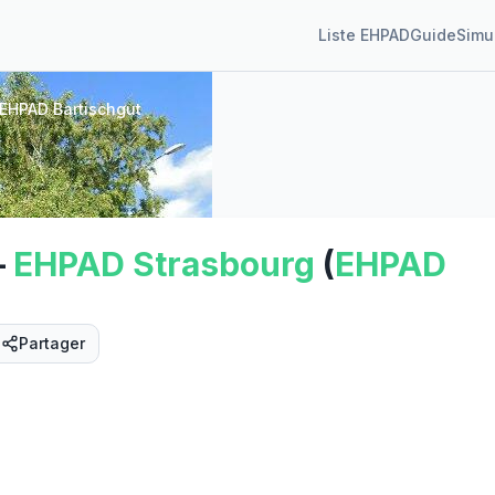
Liste EHPAD
Guide
Simu
EHPAD Bartischgut
—
EHPAD
Strasbourg
(
EHPAD
Partager
Street View