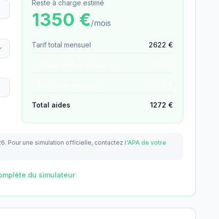
Reste à charge estimé
1350
€
/mois
Tarif total mensuel
2622
€
− APA (aide dépendance)
−
250
€
− ASH (aide sociale)
−
1022
€
Total aides
1272
€
26.
Pour une simulation officielle, contactez
l'APA de votre
omplète du simulateur