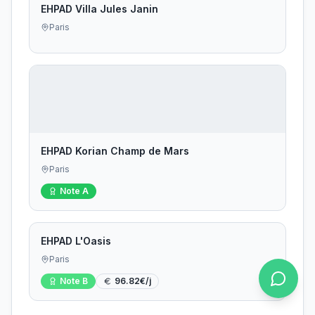
EHPAD Villa Jules Janin
Paris
EHPAD Korian Champ de Mars
Paris
Note
A
EHPAD L'Oasis
Paris
Note
B
96.82
€/j