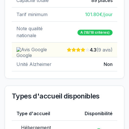
Capacité totale
89
places
Tarif minimum
101.80
€/jour
Note qualité
A
(18/18 critères)
nationale
Avis Google
4.3
(
9
avis)
Unité Alzheimer
Non
Types d'accueil disponibles
Type d'accueil
Disponibilité
Hébergement