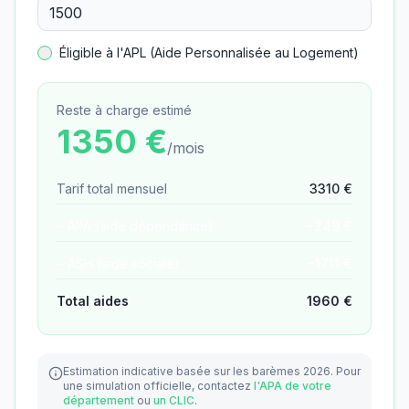
Éligible à l'APL (Aide Personnalisée au Logement)
Reste à charge estimé
1350
€
/mois
Tarif total mensuel
3310
€
− APA (aide dépendance)
−
249
€
− ASH (aide sociale)
−
1711
€
Total aides
1960
€
Estimation indicative basée sur les barèmes 2026.
Pour
une simulation officielle, contactez
l'APA de votre
département
ou
un CLIC
.