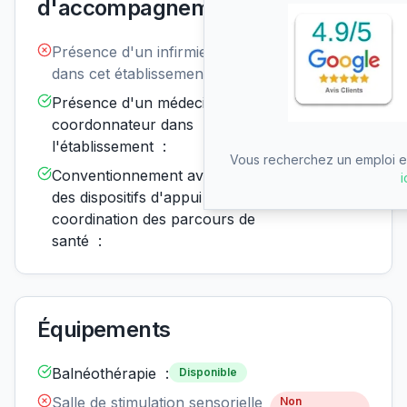
d'accompagnement
Présence d'un infirmier de nuit
Non
disponible
dans cet établissement :
Présence d'un médecin
Disponible
coordonnateur dans
l'établissement :
Vous recherchez un emploi en
Conventionnement avec un ou
Disponible
i
des dispositifs d'appui à la
coordination des parcours de
santé :
Équipements
Balnéothérapie :
Disponible
Salle de stimulation sensorielle
Non