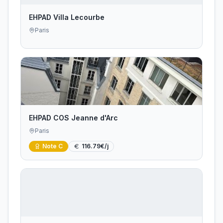
EHPAD Villa Lecourbe
Paris
EHPAD COS Jeanne d'Arc
Paris
Note
C
116.79
€/j