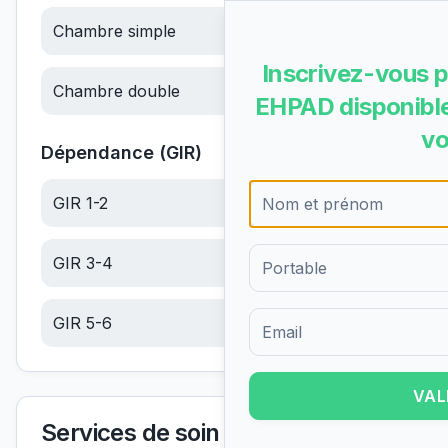
Chambre simple
95.72
€/jour
Inscrivez-vous p
Chambre double
95.72
€/jour
EHPAD disponible
vo
Dépendance (GIR)
GIR 1-2
22.60
€/jour
GIR 3-4
14.34
€/jour
GIR 5-6
6.08
€/jour
Formulaire d'inscription pour 
VAL
Services de soin et