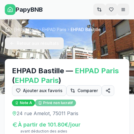
PapyBNB
Men
EHPAD Paris
EHPAD Paris
EHPAD Bastille
Accueil
Retour aux résultats
EHPAD Bastille
—
EHPAD
Paris
(
EHPAD
Paris
)
Ajouter aux favoris
Comparer
Street View
Note
A
Privé non lucratif
24 rue Amelot, 75011 Paris
À partir de
101.80
€/jour
avant déduction des aides