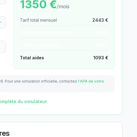
1350
€
/mois
Tarif total mensuel
2443
€
− APA (aide dépendance)
−
251
€
− ASH (aide sociale)
−
842
€
Total aides
1093
€
26.
Pour une simulation officielle, contactez
l'APA de votre
omplète du simulateur
res