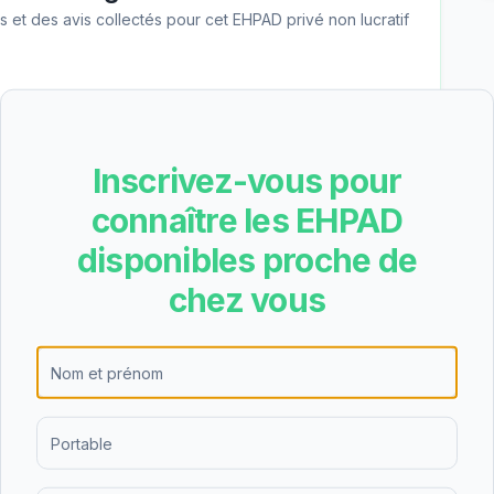
les et des avis collectés pour cet EHPAD
privé non lucratif
nale, EHPAD Beau Rivage a obtenu la note C avec
te note moyenne indique un niveau de qualité
Inscrivez-vous pour
on identifiés.
connaître les EHPAD
disponibles proche de
re les résultats suivants pour EHPAD Beau Rivage
chez vous
lent), nutrition (3.5/4 - excellent), cadre de vie
- excellent). Les points forts de l'établissement
tères les mieux notés.
D Beau Rivage est de 72.80€/jour (hébergement
 soit environ 2220€ par mois avant déduction des