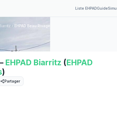
Liste EHPAD
Guide
Simu
iarritz
EHPAD Beau Rivage
—
EHPAD
Biarritz
(
EHPAD
s
)
Partager
Street View