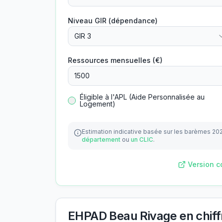
Niveau GIR (dépendance)
GIR 3
Ressources mensuelles (€)
Éligible à l'APL (Aide Personnalisée au
Logement)
Estimation indicative basée sur les barèmes 20
département
ou
un CLIC
.
Version c
EHPAD Beau Rivage
en chiff