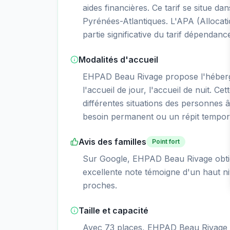
aides financières. Ce tarif se situe
Pyrénées-Atlantiques. L'APA (Allocat
partie significative du tarif dépendanc
Modalités d'accueil
EHPAD Beau Rivage propose l'héberg
l'accueil de jour, l'accueil de nuit. Ce
différentes situations des personnes â
besoin permanent ou un répit tempor
Avis des familles
Point fort
Sur Google, EHPAD Beau Rivage obtien
excellente note témoigne d'un haut niv
proches.
Taille et capacité
Avec 73 places, EHPAD Beau Rivage e