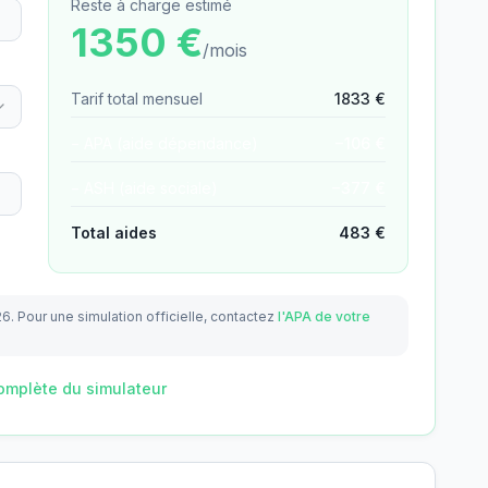
Reste à charge estimé
1350
€
/mois
Tarif total mensuel
1833
€
− APA (aide dépendance)
−
106
€
− ASH (aide sociale)
−
377
€
Total aides
483
€
26.
Pour une simulation officielle, contactez
l'APA de votre
omplète du simulateur