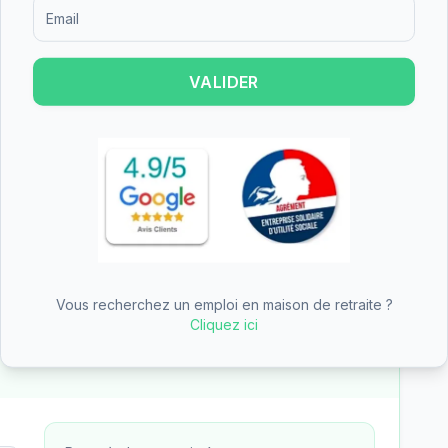
Formulaire d'inscription pour recevoir des informations sur le
un établissement de taille moyenne.
individuelles et 29 chambres doubles, offrant
t le budget.
VALIDER
une partie du tarif dépendance
n des aides
Vous recherchez un emploi en maison de retraite ?
—
EHPAD Bellevue
Cliquez ici
des aides (APA, APL, ASH)
— tarifs pré-remplis avec