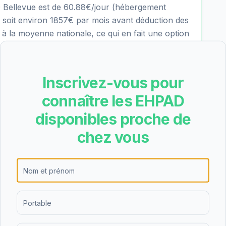
D Bellevue est de 60.88€/jour (hébergement
soit environ 1857€ par mois avant déduction des
ur à la moyenne nationale, ce qui en fait une option
euse. L'APA (Allocation Personnalisée
ignificative du tarif dépendance.
Inscrivez-vous pour
connaître les EHPAD
nt permanent, l'hébergement temporaire,
tte diversité d'offres permet de s'adapter aux
disponibles proche de
gées et de leurs familles, que ce soit pour un
chez vous
aire.
ne note de 3.6/5 basée sur 43 avis. Cette bonne
es familles qui ont choisi cet établissement.