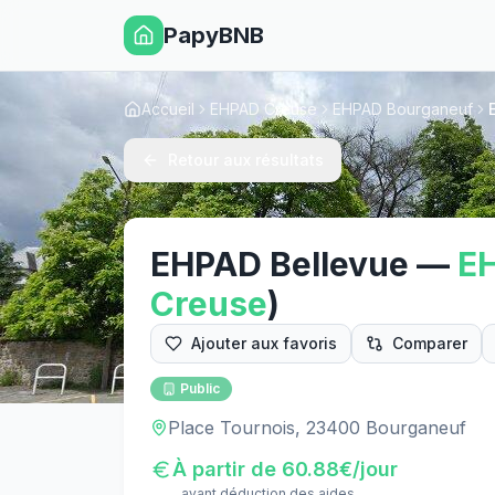
PapyBNB
Accueil
EHPAD Creuse
EHPAD Bourganeuf
Retour aux résultats
EHPAD Bellevue
—
E
Creuse
)
Ajouter aux favoris
Comparer
Public
Place Tournois, 23400 Bourganeuf
À partir de
60.88
€/jour
avant déduction des aides