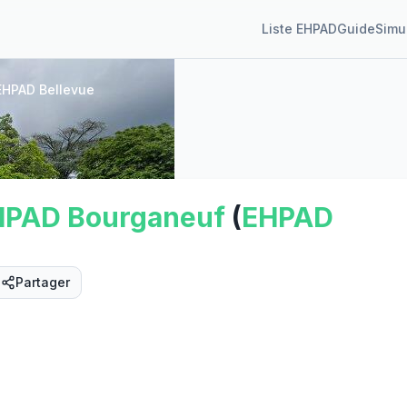
Liste EHPAD
Guide
Simu
EHPAD Bellevue
HPAD
Bourganeuf
(
EHPAD
Partager
Street View