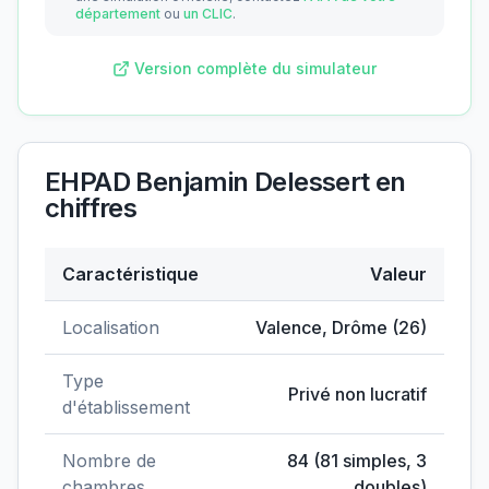
département
ou
un CLIC
.
Version complète du simulateur
EHPAD Benjamin Delessert
en
chiffres
Caractéristique
Valeur
Données clés de
EHPAD Benjamin Delessert
Localisation
Valence
,
Drôme
(
26
)
Type
Privé non lucratif
d'établissement
Nombre de
84
(
81
simples,
3
chambres
doubles)