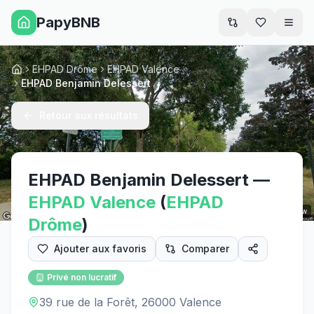
PapyBNB
Men
EHPAD Drôme
EHPAD Valence
Accueil
EHPAD Benjamin Delessert
Retour aux résultats
EHPAD Benjamin Delessert
—
EHPAD
Valence
(
EHPAD
Street View
Drôme
)
Ajouter aux favoris
Comparer
Privé non lucratif
39 rue de la Forêt, 26000 Valence