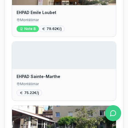
EHPAD Emile Loubet
Montélimar
Note
B
79.62
€/j
EHPAD Sainte-Marthe
Montélimar
75.22
€/j