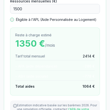
Ressources mensuelles (€)
Éligible à l'APL (Aide Personnalisée au Logement)
Reste à charge estimé
1350
€
/mois
Tarif total mensuel
2414
€
− APA (aide dépendance)
−
286
€
− ASH (aide sociale)
−
778
€
Total aides
1064
€
Estimation indicative basée sur les barèmes 2026.
Pour
une simulation officielle, contactez
l'APA de votre