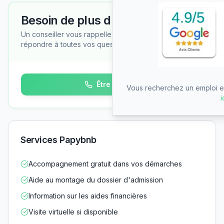
Besoin de plus d'informations ?
Un conseiller vous rappelle gratuitement pour
répondre à toutes vos questions
Être rappelé
Vous recherchez un emploi en
i
Services Papybnb
Accompagnement gratuit dans vos démarches
Aide au montage du dossier d'admission
Information sur les aides financières
Visite virtuelle si disponible