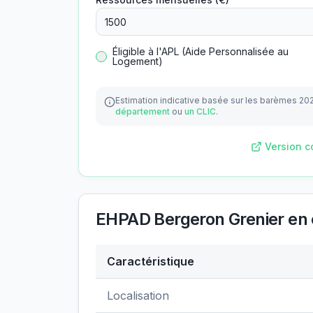
Éligible à l'APL (Aide Personnalisée au
Logement)
Estimation indicative basée sur les barèmes 20
département
ou
un CLIC
.
Version c
EHPAD Bergeron Grenier
en 
Caractéristique
Données clés de
EHPAD Bergeron Greni
Localisation