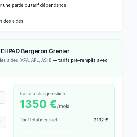
r une partie du tarif dépendance
n des aides
—
EHPAD Bergeron Grenier
des aides (APA, APL, ASH)
— tarifs pré-remplis avec
Reste à charge estimé
1350
€
/mois
Tarif total mensuel
2132
€
− APA (aide dépendance)
−
244
€