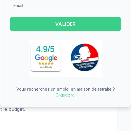
Formulaire d'inscription pour recevoir des informations sur le
hébergement permanent, l'hébergement
 de nuit. Cette diversité d'offres permet de
es personnes âgées et de leurs familles, que ce
VALIDER
répit temporaire.
btient une note de 5/5 basée sur 15 avis. Cette
eau de satisfaction des résidents et de leurs
Vous recherchez un emploi en maison de retraite ?
ier est un établissement de taille moyenne.
Cliquez ici
individuelles et 2 chambres doubles, offrant
t le budget.