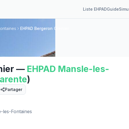
Liste EHPAD
Guide
Simu
ontaines
EHPAD Bergeron Grenier
ier
—
EHPAD
Mansle-les-
arente
)
Partager
Street View
-les-Fontaines