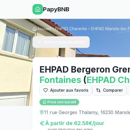
PapyBNB
Accueil
EHPAD Charente
EHPAD Mansle-les-F
Retour aux résultats
EHPAD Bergeron Gren
Fontaines
(
EHPAD
Ch
Ajouter aux favoris
Comparer
Privé non lucratif
11 rue Georges Thalamy, 16230 Mansle
À partir de
62.58
€/jour
avant déduction des aides