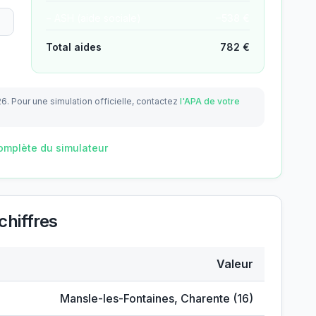
− ASH (aide sociale)
−
538
€
Total aides
782
€
26.
Pour une simulation officielle, contactez
l'APA de votre
omplète du simulateur
chiffres
Valeur
er
Mansle-les-Fontaines
,
Charente
(
16
)