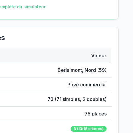
omplète du simulateur
es
Valeur
Berlaimont
,
Nord
(
59
)
Privé commercial
73
(
71
simples,
2
doubles)
75
places
B
(13/18 critères)