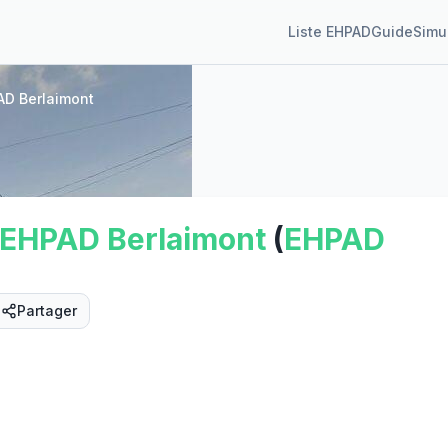
Liste EHPAD
Guide
Simu
AD Berlaimont
EHPAD
Berlaimont
(
EHPAD
Partager
Street View