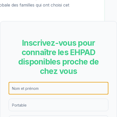
obale des familles qui ont choisi cet
 un établissement de taille moyenne.
ndividuelles et 2 chambres doubles, offrant ainsi
Inscrivez-vous pour
budget.
connaître les EHPAD
disponibles proche de
chez vous
e partie du tarif dépendance
n des aides
—
EHPAD Berlaimont