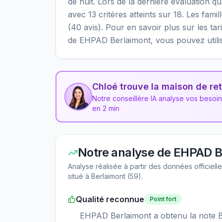
de nuit. Lors de la dernière évaluation q
avec 13 critères atteints sur 18. Les fami
(40 avis). Pour en savoir plus sur les tari
de EHPAD Berlaimont, vous pouvez utili
Chloé trouve la maison de ret
Notre conseillère IA analyse vos besoi
en 2 min
Notre analyse de
EHPAD B
Analyse réalisée à partir des données officiel
situé à
Berlaimont
(
59
).
Qualité reconnue
Point fort
EHPAD Berlaimont a obtenu la note B l