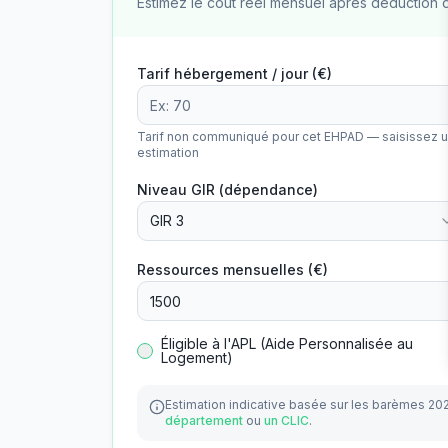
Estimez le coût réel mensuel après déduction 
Tarif hébergement / jour (€)
Tarif non communiqué pour cet EHPAD — saisissez 
estimation
Niveau GIR (dépendance)
GIR 3
Ressources mensuelles (€)
Éligible à l'APL (Aide Personnalisée au
Logement)
Estimation indicative basée sur les barèmes 20
département
ou
un CLIC
.