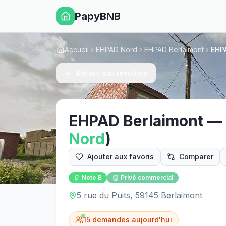
PapyBNB
Accueil
EHPAD Nord
EHPAD Berlaimont
EHP
Retour aux résultats
EHPAD Berlaimont
—
Nord
)
Ajouter aux favoris
Comparer
Note
B
Privé commercial
5 rue du Puits, 59145 Berlaimont
15
demandes aujourd'hui