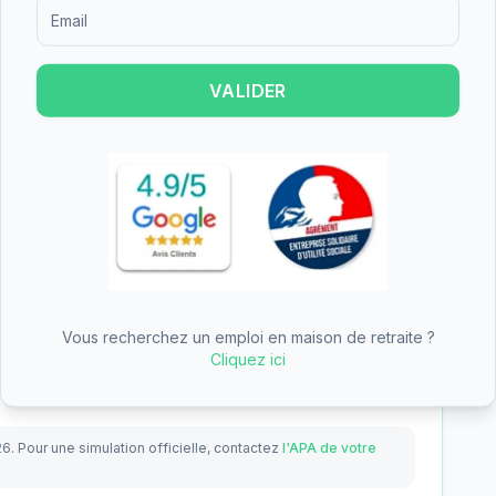
des aides (APA, APL, ASH)
Formulaire d'inscription pour recevoir des informations sur le
VALIDER
Reste à charge estimé
265
€
/mois
une
Tarif total mensuel
629
€
− APA (aide dépendance)
−
364
€
Total aides
364
€
Vous recherchez un emploi en maison de retraite ?
Cliquez ici
26.
Pour une simulation officielle, contactez
l'APA de votre