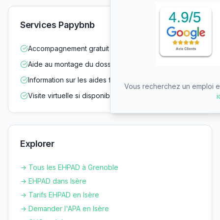
Services Papybnb
Accompagnement gratuit dans vos démarches
Aide au montage du dossier d'admission
Information sur les aides financières
Vous recherchez un emploi en
Visite virtuelle si disponible
i
Explorer
→ Tous les EHPAD à
Grenoble
→ EHPAD dans
Isère
→ Tarifs EHPAD en
Isère
→ Demander l'APA en
Isère