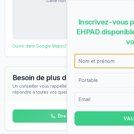
Carte non disponible
Inscrivez-vous p
EHPAD disponible
vo
Ouvrir dans Google Maps
Besoin de plus d'informations ?
Un conseiller vous rappelle gratuitement pour
répondre à toutes vos questions
Formulaire d'inscription pour 
Être rappelé
VAL