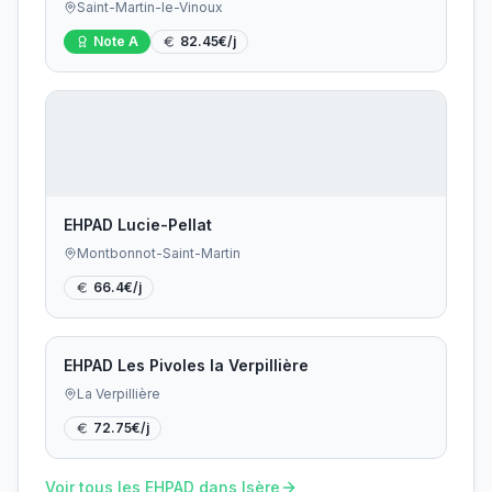
Saint-Martin-le-Vinoux
Note
A
82.45
€/j
EHPAD Lucie-Pellat
Montbonnot-Saint-Martin
66.4
€/j
EHPAD Les Pivoles la Verpillière
La Verpillière
72.75
€/j
Voir tous les EHPAD dans
Isère