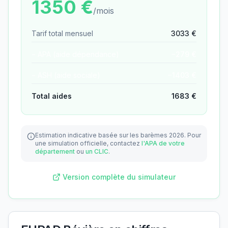
1350
€
/mois
Tarif total mensuel
3033
€
− APA (aide dépendance)
−
279
€
− ASH (aide sociale)
−
1403
€
Total aides
1683
€
Estimation indicative basée sur les barèmes 2026.
Pour
une simulation officielle, contactez
l'APA de votre
département
ou
un CLIC
.
Version complète du simulateur