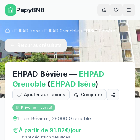
PapyBNB
Men
EHPAD Isère
EHPAD Grenoble
EHPAD Bévière
Accueil
Retour aux résultats
EHPAD Bévière
—
EHPAD
Grenoble
(
EHPAD
Isère
)
Ajouter aux favoris
Comparer
Street View
Privé non lucratif
1 rue Bévière, 38000 Grenoble
À partir de
91.82
€/jour
avant déduction des aides