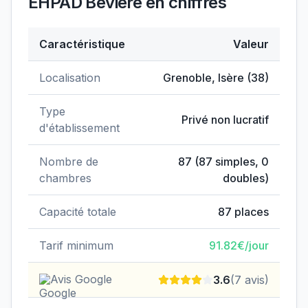
EHPAD Bévière
en chiffres
Caractéristique
Valeur
Données clés de
EHPAD Bévière
Localisation
Grenoble
,
Isère
(
38
)
Type
Privé non lucratif
d'établissement
Nombre de
87
(
87
simples,
0
chambres
doubles)
Capacité totale
87
places
Tarif minimum
91.82
€/jour
Avis Google
3.6
(
7
avis)