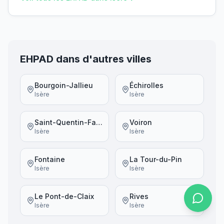
EHPAD dans d'autres villes
Bourgoin-Jallieu
Échirolles
Isère
Isère
Saint-Quentin-Fallavier
Voiron
Isère
Isère
Fontaine
La Tour-du-Pin
Isère
Isère
Le Pont-de-Claix
Rives
Isère
Isère