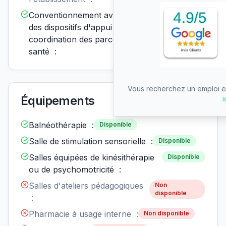
Conventionnement avec un ou
Disponible
des dispositifs d'appui à la
coordination des parcours de
santé :
Vous recherchez un emploi en
Équipements
i
Balnéothérapie :
Disponible
Salle de stimulation sensorielle :
Disponible
Salles équipées de kinésithérapie
Disponible
ou de psychomotricité :
Salles d'ateliers pédagogiques
Non
disponible
:
Pharmacie à usage interne :
Non disponible