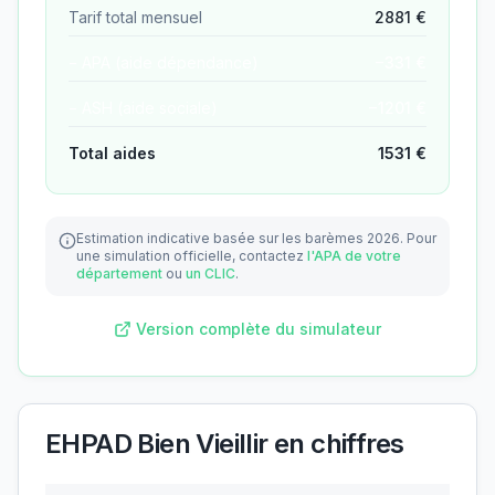
Tarif total mensuel
2881
€
− APA (aide dépendance)
−
331
€
− ASH (aide sociale)
−
1201
€
Total aides
1531
€
Estimation indicative basée sur les barèmes 2026.
Pour
une simulation officielle, contactez
l'APA de votre
département
ou
un CLIC
.
Version complète du simulateur
EHPAD Bien Vieillir
en chiffres