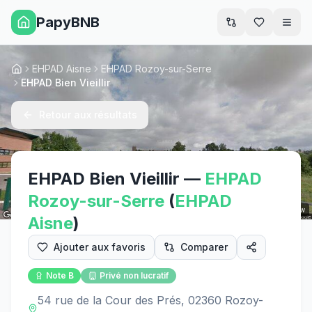
PapyBNB
Men
EHPAD Aisne
EHPAD Rozoy-sur-Serre
Accueil
EHPAD Bien Vieillir
Retour aux résultats
EHPAD Bien Vieillir
—
EHPAD
Rozoy-sur-Serre
(
EHPAD
Street View
Aisne
)
Ajouter aux favoris
Comparer
Note
B
Privé non lucratif
54 rue de la Cour des Prés, 02360 Rozoy-