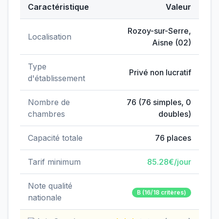
Caractéristique
Valeur
Données clés de
EHPAD Bien Vieillir
Rozoy-sur-Serre
,
Localisation
Aisne
(
02
)
Type
Privé non lucratif
d'établissement
Nombre de
76
(
76
simples,
0
chambres
doubles)
Capacité totale
76
places
Tarif minimum
85.28
€/jour
Note qualité
B
(16/18 critères)
nationale