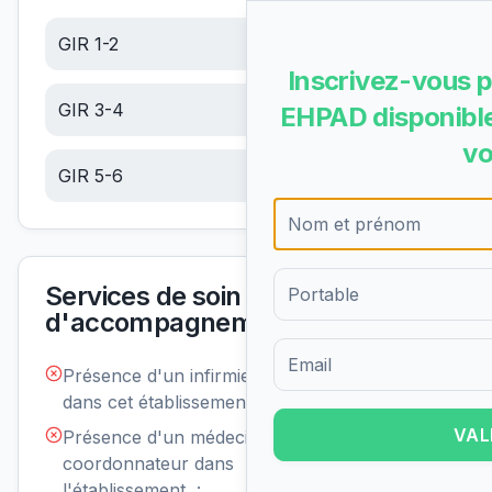
GIR 1-2
30.00
€/jour
Inscrivez-vous p
GIR 3-4
19.04
€/jour
EHPAD disponible
vo
GIR 5-6
8.08
€/jour
Services de soin et
d'accompagnement
Présence d'un infirmier de nuit
Non
Formulaire d'inscription pour 
disponible
dans cet établissement :
VAL
Présence d'un médecin
Non
disponible
coordonnateur dans
l'établissement :